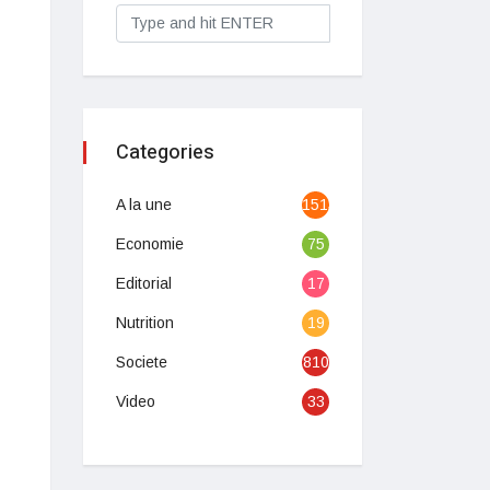
Categories
A la une
1513
Economie
75
Editorial
17
Nutrition
19
Societe
810
Video
33