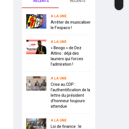
RECENTS
RECENTS
A LA UNE
Arrêter de musicaliser
le Fespaco !
A LA UNE
« Beogo » de Dez
Altino : déjà des
lauriers qui forces
l’admiration !
A LA UNE
Crise au CDP :
l’authentification de la
lettre du président
d’honneur toujours
attendue
A LA UNE
Loi de finance : le