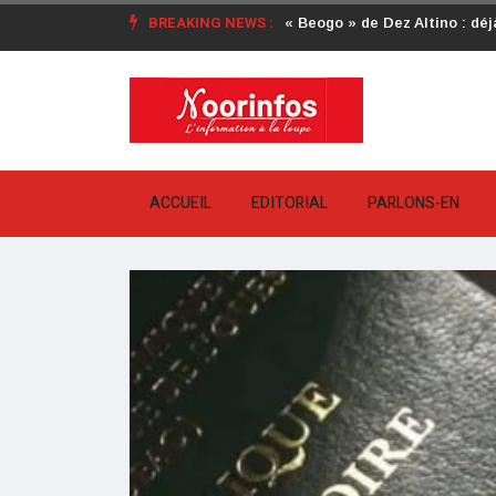
BREAKING NEWS :
« Beogo » de Dez Altino : déjà
Crise au CDP : l’authentifica
attendue
ACCUEIL
EDITORIAL
PARLONS-EN