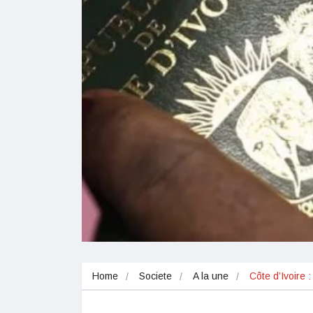
Home
Societe
A la une
Côte d’Ivoire 