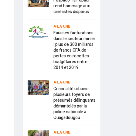
Fespaco : la Fepaci
rend hommage aux
cinéastes disparus
A LA UNE
Fausses facturations
dans le secteur minier
: plus de 300 milliards
de francs CFA de
pertes en recettes
budgétaires entre
2014 et 2019
A LA UNE
Criminalité urbaine :
plusieurs foyers de
présumés délinquants
démantelés par la
police nationale à
Ouagadougou
A LA UNE