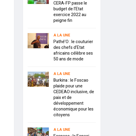
CERA-FP passe le
budget de l’Etat
exercice 2022 au
peigne fin
A LA UNE
Pathé’O : le couturier
des chefs d’Etat
africains célèbre ses
50 ans de mode
A LA UNE
Burkina : le Foscao
plaide pour une
CEDEAO inclusive, de
paix et de
développement
économique pour les
citoyens
A LA UNE