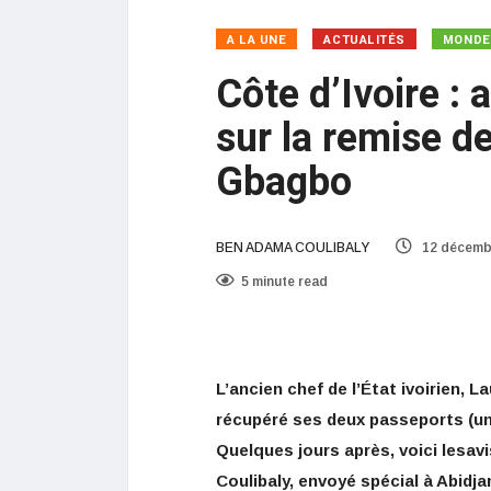
A LA UNE
ACTUALITÉS
MONDE
Côte d’Ivoire : 
sur la remise d
Gbagbo
BEN ADAMA COULIBALY
12 décemb
5 minute read
L’ancien chef de l’État ivoirien, 
récupéré ses deux passeports (un 
Quelques jours après, voici lesav
Coulibaly, envoyé spécial à Abidja