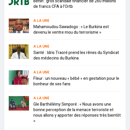
Bénin : gros scandale financier de 260 millions
de francs CFA à l’Ortb
A LA UNE
Mahamoudou Sawadogo : « Le Burkina est
devenu le ventre mou du terrorisme »
A LA UNE
Santé : Idris Traoré prend les rênes du Syndicat
des médecins du Burkina
A LA UNE
Fleur : un nouveau « bébé » en gestation pour le
bonheur de ses fans
A LA UNE
Gle Barthélémy Simporé : « Nous avons une
bonne perception de la menace terroriste et
nous allons y apporter des réponses très bientôt
»