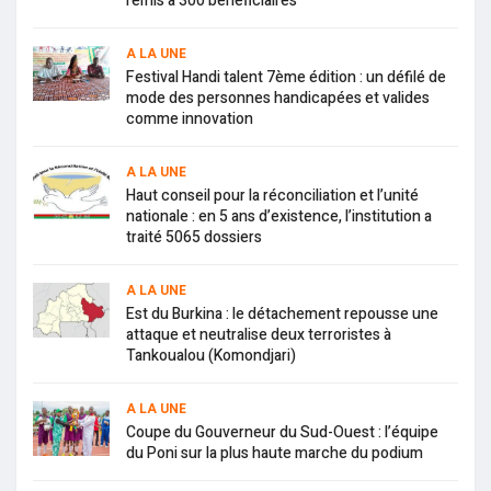
remis à 300 bénéficiaires
A LA UNE
Festival Handi talent 7ème édition : un défilé de
mode des personnes handicapées et valides
comme innovation
A LA UNE
Haut conseil pour la réconciliation et l’unité
nationale : en 5 ans d’existence, l’institution a
traité 5065 dossiers
A LA UNE
Est du Burkina : le détachement repousse une
attaque et neutralise deux terroristes à
Tankoualou (Komondjari)
A LA UNE
Coupe du Gouverneur du Sud-Ouest : l’équipe
du Poni sur la plus haute marche du podium