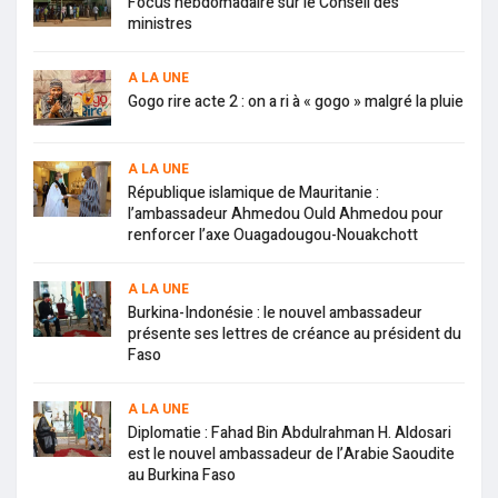
Focus hebdomadaire sur le Conseil des
ministres
A LA UNE
Gogo rire acte 2 : on a ri à « gogo » malgré la pluie
A LA UNE
République islamique de Mauritanie :
l’ambassadeur Ahmedou Ould Ahmedou pour
renforcer l’axe Ouagadougou-Nouakchott
A LA UNE
Burkina-Indonésie : le nouvel ambassadeur
présente ses lettres de créance au président du
Faso
A LA UNE
Diplomatie : Fahad Bin Abdulrahman H. Aldosari
est le nouvel ambassadeur de l’Arabie Saoudite
au Burkina Faso