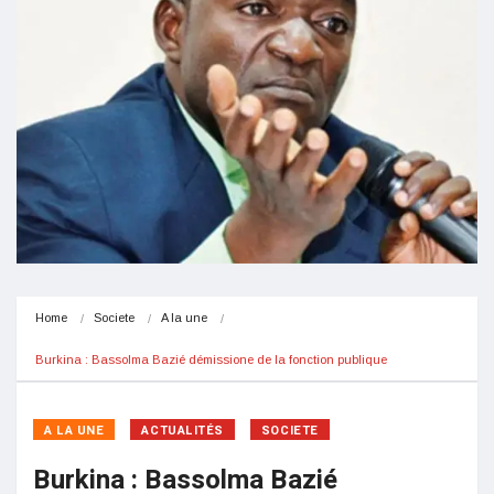
Home
Societe
A la une
Burkina : Bassolma Bazié démissione de la fonction publique
A LA UNE
ACTUALITÉS
SOCIETE
Burkina : Bassolma Bazié