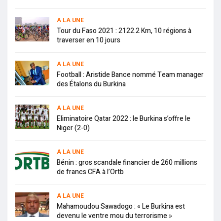
A LA UNE
Tour du Faso 2021 : 2122.2 Km, 10 régions à
traverser en 10 jours
A LA UNE
Football : Aristide Bance nommé Team manager
des Étalons du Burkina
A LA UNE
Eliminatoire Qatar 2022 : le Burkina s’offre le
Niger (2-0)
A LA UNE
Bénin : gros scandale financier de 260 millions
de francs CFA à l’Ortb
A LA UNE
Mahamoudou Sawadogo : « Le Burkina est
devenu le ventre mou du terrorisme »