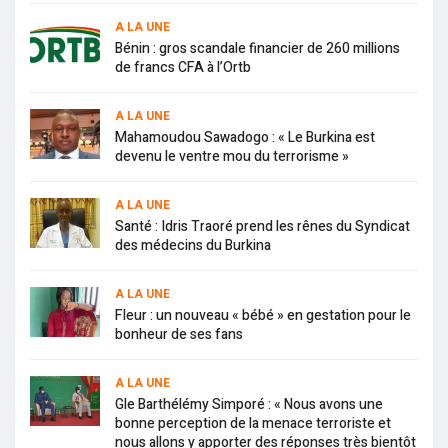
A LA UNE
Bénin : gros scandale financier de 260 millions
de francs CFA à l’Ortb
A LA UNE
Mahamoudou Sawadogo : « Le Burkina est
devenu le ventre mou du terrorisme »
A LA UNE
Santé : Idris Traoré prend les rênes du Syndicat
des médecins du Burkina
A LA UNE
Fleur : un nouveau « bébé » en gestation pour le
bonheur de ses fans
A LA UNE
Gle Barthélémy Simporé : « Nous avons une
bonne perception de la menace terroriste et
nous allons y apporter des réponses très bientôt