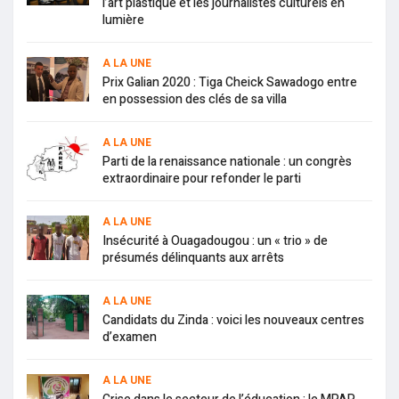
l’art plastique et les journalistes culturels en
lumière
A LA UNE
Prix Galian 2020 : Tiga Cheick Sawadogo entre
en possession des clés de sa villa
A LA UNE
Parti de la renaissance nationale : un congrès
extraordinaire pour refonder le parti
A LA UNE
Insécurité à Ouagadougou : un « trio » de
présumés délinquants aux arrêts
A LA UNE
Candidats du Zinda : voici les nouveaux centres
d’examen
A LA UNE