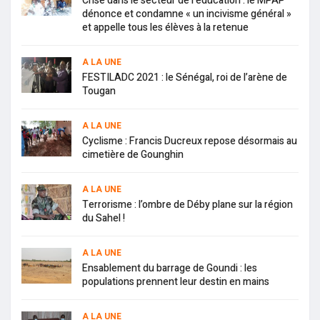
Crise dans le secteur de l’éducation : le MPAP
dénonce et condamne « un incivisme général »
et appelle tous les élèves à la retenue
A LA UNE
FESTILADC 2021 : le Sénégal, roi de l’arène de
Tougan
A LA UNE
Cyclisme : Francis Ducreux repose désormais au
cimetière de Gounghin
A LA UNE
Terrorisme : l’ombre de Déby plane sur la région
du Sahel !
A LA UNE
Ensablement du barrage de Goundi : les
populations prennent leur destin en mains
A LA UNE