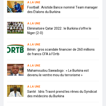
A LA UNE
Football : Aristide Bance nommé Team manager
des Étalons du Burkina
A LA UNE
Eliminatoire Qatar 2022 : le Burkina s’offre le
Niger (2-0)
A LA UNE
Bénin : gros scandale financier de 260 millions
de francs CFA à l’Ortb
A LA UNE
Mahamoudou Sawadogo : « Le Burkina est
devenu le ventre mou du terrorisme »
A LA UNE
Santé : Idris Traoré prend les rênes du Syndicat
des médecins du Burkina