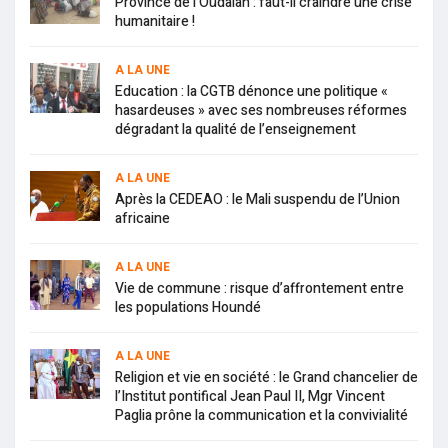
Province de l’Oudalan : faut-il craindre une crise
humanitaire !
A LA UNE
Education : la CGTB dénonce une politique «
hasardeuses » avec ses nombreuses réformes
dégradant la qualité de l’enseignement
A LA UNE
Après la CEDEAO : le Mali suspendu de l’Union
africaine
A LA UNE
Vie de commune : risque d’affrontement entre
les populations Houndé
A LA UNE
Religion et vie en société : le Grand chancelier de
l’Institut pontifical Jean Paul II, Mgr Vincent
Paglia prône la communication et la convivialité