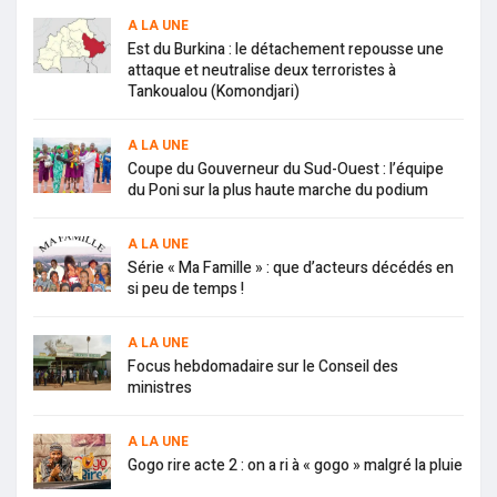
A LA UNE
Est du Burkina : le détachement repousse une
attaque et neutralise deux terroristes à
Tankoualou (Komondjari)
A LA UNE
Coupe du Gouverneur du Sud-Ouest : l’équipe
du Poni sur la plus haute marche du podium
A LA UNE
Série « Ma Famille » : que d’acteurs décédés en
si peu de temps !
A LA UNE
Focus hebdomadaire sur le Conseil des
ministres
A LA UNE
Gogo rire acte 2 : on a ri à « gogo » malgré la pluie