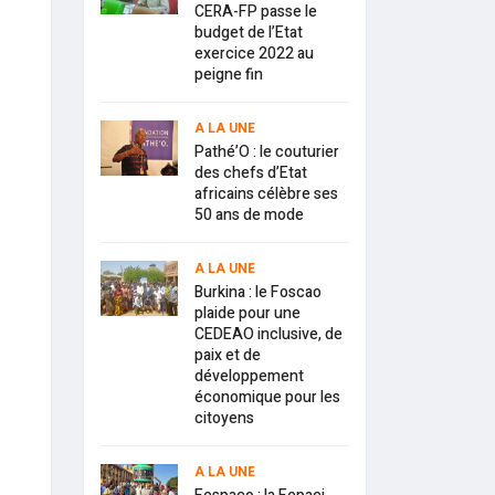
CERA-FP passe le
budget de l’Etat
exercice 2022 au
peigne fin
A LA UNE
Pathé’O : le couturier
des chefs d’Etat
africains célèbre ses
50 ans de mode
A LA UNE
Burkina : le Foscao
plaide pour une
CEDEAO inclusive, de
paix et de
développement
économique pour les
citoyens
A LA UNE