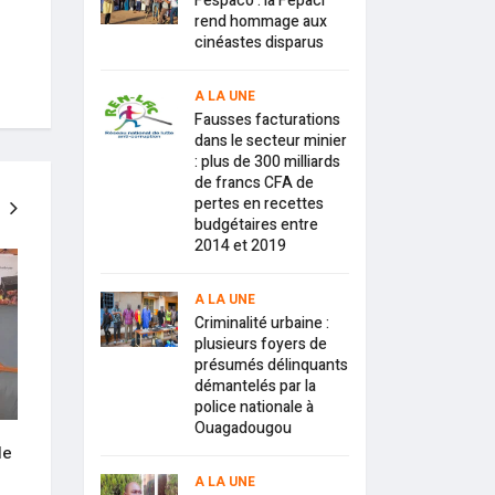
Fespaco : la Fepaci
rend hommage aux
cinéastes disparus
A LA UNE
Fausses facturations
dans le secteur minier
: plus de 300 milliards
de francs CFA de
pertes en recettes
budgétaires entre
2014 et 2019
A LA UNE
A LA UNE
A LA UNE
Criminalité urbaine :
plusieurs foyers de
présumés délinquants
démantelés par la
police nationale à
Ouagadougou
le
Education : liste des élèves du
Coach Issa Deme : «
secondaire bénéficiaires de la
prétend tout connai
A LA UNE