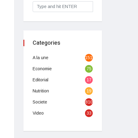
Categories
A la une
1513
Economie
75
Editorial
17
Nutrition
19
Societe
810
Video
33