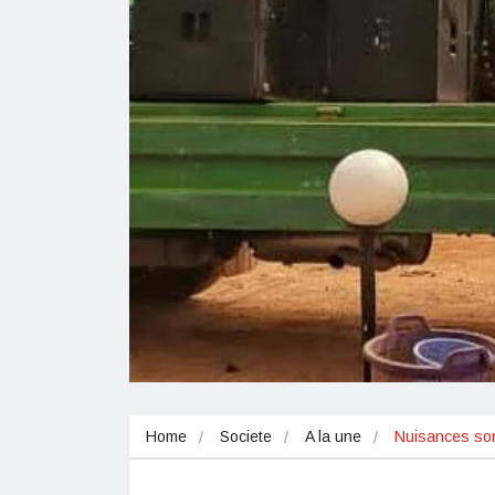
Home
Societe
A la une
Nuisances son