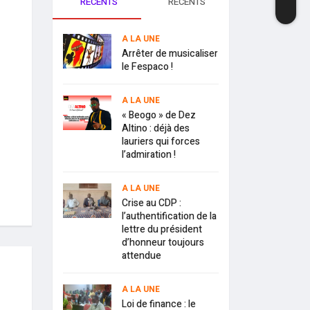
RECENTS
RECENTS
A LA UNE
Arrêter de musicaliser
le Fespaco !
A LA UNE
« Beogo » de Dez
Altino : déjà des
lauriers qui forces
l’admiration !
A LA UNE
Crise au CDP :
l’authentification de la
lettre du président
d’honneur toujours
attendue
A LA UNE
Loi de finance : le