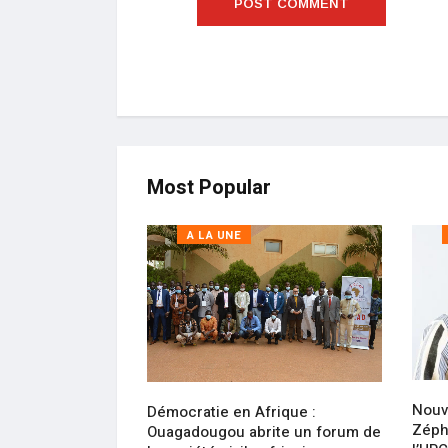
Most Popular
A LA UNE
message de
Nouv
Démocratie en Afrique :
édraogo,
Zéphi
Ouagadougou abrite un forum de