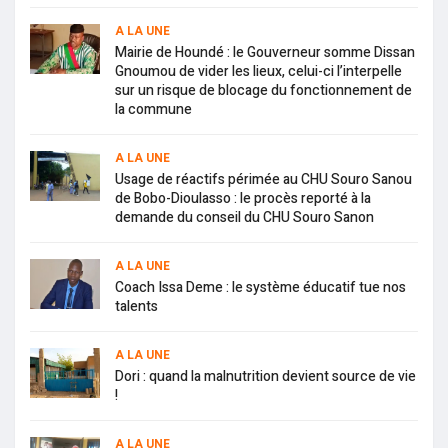
A LA UNE
Mairie de Houndé : le Gouverneur somme Dissan
Gnoumou de vider les lieux, celui-ci l’interpelle
sur un risque de blocage du fonctionnement de
la commune
A LA UNE
Usage de réactifs périmée au CHU Souro Sanou
de Bobo-Dioulasso : le procès reporté à la
demande du conseil du CHU Souro Sanon
A LA UNE
Coach Issa Deme : le système éducatif tue nos
talents
A LA UNE
Dori : quand la malnutrition devient source de vie
!
A LA UNE