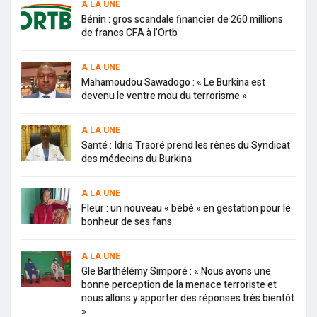
A LA UNE
Bénin : gros scandale financier de 260 millions
de francs CFA à l’Ortb
A LA UNE
Mahamoudou Sawadogo : « Le Burkina est
devenu le ventre mou du terrorisme »
A LA UNE
Santé : Idris Traoré prend les rênes du Syndicat
des médecins du Burkina
A LA UNE
Fleur : un nouveau « bébé » en gestation pour le
bonheur de ses fans
A LA UNE
Gle Barthélémy Simporé : « Nous avons une
bonne perception de la menace terroriste et
nous allons y apporter des réponses très bientôt
»