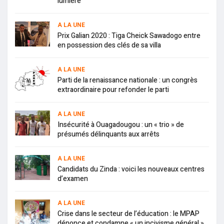
lumière
A LA UNE
Prix Galian 2020 : Tiga Cheick Sawadogo entre
en possession des clés de sa villa
A LA UNE
Parti de la renaissance nationale : un congrès
extraordinaire pour refonder le parti
A LA UNE
Insécurité à Ouagadougou : un « trio » de
présumés délinquants aux arrêts
A LA UNE
Candidats du Zinda : voici les nouveaux centres
d’examen
A LA UNE
Crise dans le secteur de l’éducation : le MPAP
dénonce et condamne « un incivisme général »