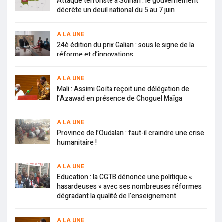
Attaque terroriste à Solhan : le gouvernement
décrète un deuil national du 5 au 7 juin
A LA UNE
24è édition du prix Galian : sous le signe de la
réforme et d’innovations
A LA UNE
Mali : Assimi Goïta reçoit une délégation de
l’Azawad en présence de Choguel Maïga
A LA UNE
Province de l’Oudalan : faut-il craindre une crise
humanitaire !
A LA UNE
Education : la CGTB dénonce une politique «
hasardeuses » avec ses nombreuses réformes
dégradant la qualité de l’enseignement
A LA UNE