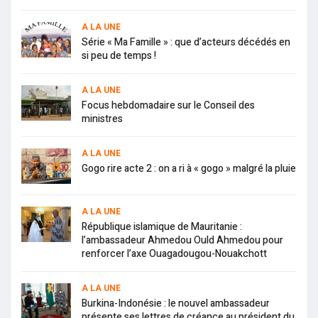
A LA UNE
Série « Ma Famille » : que d’acteurs décédés en
si peu de temps !
A LA UNE
Focus hebdomadaire sur le Conseil des
ministres
A LA UNE
Gogo rire acte 2 : on a ri à « gogo » malgré la pluie
A LA UNE
République islamique de Mauritanie :
l’ambassadeur Ahmedou Ould Ahmedou pour
renforcer l’axe Ouagadougou-Nouakchott
A LA UNE
Burkina-Indonésie : le nouvel ambassadeur
présente ses lettres de créance au président du