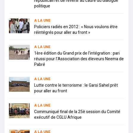
républicain et de revenir au cadre du dialogue
politique
A LA UNE
Policiers radiés en 2012 : « Nous voulons être
réintégrés pour aller au front »
A LA UNE
1ère édition du Grand prix de l’intégration : pari
réussi pour l’Association des éleveurs Neema de
Pabré
A LA UNE
Lutte contre le terrorisme : le Garsi Sahel prêt
pour aller au front
A LA UNE
Communiqué final de la 25è session du Comité
exécutif de CGLU Afrique
A LA UNE