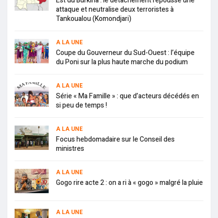
Est du Burkina : le détachement repousse une
attaque et neutralise deux terroristes à
Tankoualou (Komondjari)
A LA UNE
Coupe du Gouverneur du Sud-Ouest : l’équipe
du Poni sur la plus haute marche du podium
A LA UNE
Série « Ma Famille » : que d’acteurs décédés en
si peu de temps !
A LA UNE
Focus hebdomadaire sur le Conseil des
ministres
A LA UNE
Gogo rire acte 2 : on a ri à « gogo » malgré la pluie
A LA UNE