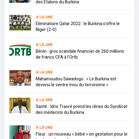
des Étalons du Burkina
A LA UNE
Eliminatoire Qatar 2022 : le Burkina s’offre le
Niger (2-0)
A LA UNE
Bénin : gros scandale financier de 260 millions
de francs CFA à l’Ortb
A LA UNE
Mahamoudou Sawadogo : « Le Burkina est
devenu le ventre mou du terrorisme »
A LA UNE
Santé : Idris Traoré prend les rênes du Syndicat
des médecins du Burkina
A LA UNE
Fleur : un nouveau « bébé » en gestation pour le