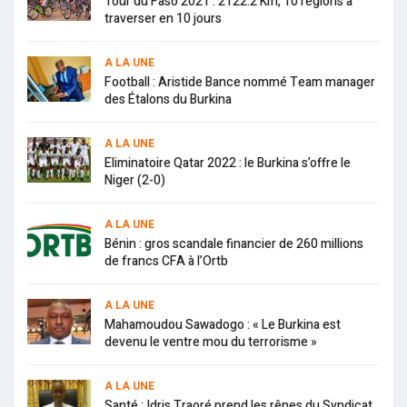
Tour du Faso 2021 : 2122.2 Km, 10 régions à
traverser en 10 jours
A LA UNE
Football : Aristide Bance nommé Team manager
des Étalons du Burkina
A LA UNE
Eliminatoire Qatar 2022 : le Burkina s’offre le
Niger (2-0)
A LA UNE
Bénin : gros scandale financier de 260 millions
de francs CFA à l’Ortb
A LA UNE
Mahamoudou Sawadogo : « Le Burkina est
devenu le ventre mou du terrorisme »
A LA UNE
Santé : Idris Traoré prend les rênes du Syndicat