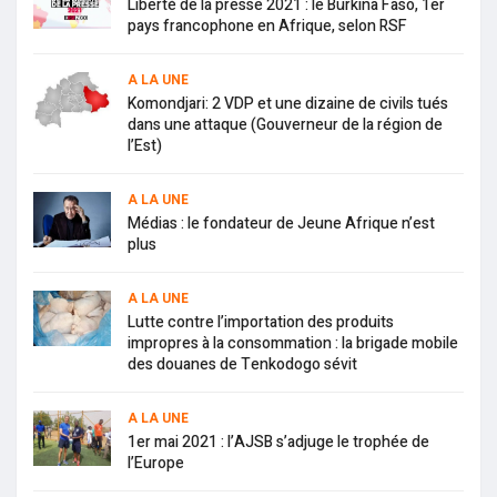
Liberté de la presse 2021 : le Burkina Faso, 1er
pays francophone en Afrique, selon RSF
A LA UNE
Komondjari: 2 VDP et une dizaine de civils tués
dans une attaque (Gouverneur de la région de
l’Est)
A LA UNE
Médias : le fondateur de Jeune Afrique n’est
plus
A LA UNE
Lutte contre l’importation des produits
impropres à la consommation : la brigade mobile
des douanes de Tenkodogo sévit
A LA UNE
1er mai 2021 : l’AJSB s’adjuge le trophée de
l’Europe