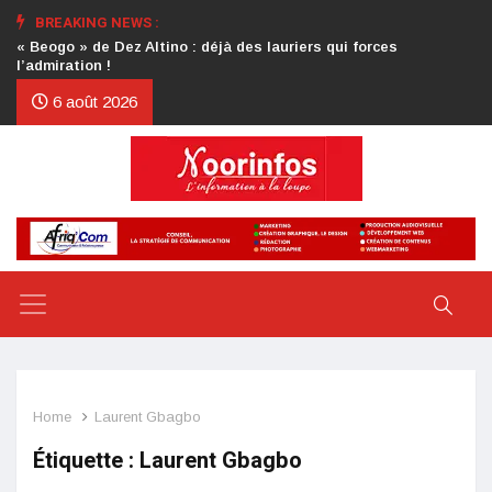
BREAKING NEWS :
Crise au CDP : l’authentification de la lettre du président
d’honneur toujours attendue
6 août 2026
Home
Laurent Gbagbo
Étiquette :
Laurent Gbagbo