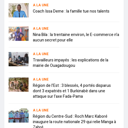
A LA UNE
Coach Issa Deme : la famille tue nos talents
A LA UNE
Nina Bila : la trentaine environ, le E-commerce n’a
aucun secret pour elle
A LA UNE
Travailleurs impayés : les explications de la
mairie de Ouagadougou
A LA UNE
Région de l’Est : 3 blessés, 4 portés disparus
dont 3 expatriés et 1 Burkinabè dans une
attaque sur l’axe Fada-Pama
A LA UNE
Région du Centre-Sud : Roch Marc Kaboré
inaugure la route nationale 29 qui relie Manga à
Zabré