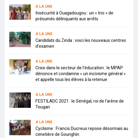
A LA UNE
Insécurité à Ouagadougou : un « trio » de
présumés délinquants aux arrêts
A LA UNE
Candidats du Zinda : voici les nouveaux centres
d’examen
A LA UNE
Crise dans le secteur de l’éducation : le MPAP
dénonce et condamne « un incivisme général »
et appelle tous les élèves à la retenue
A LA UNE
FESTILADC 2021 : le Sénégal, roi de l’arène de
Tougan
A LA UNE
Cyclisme : Francis Ducreux repose désormais au
cimetière de Gounghin