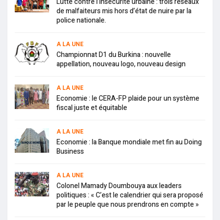
Lutte contre l’insécurité urbaine : trois réseaux
de malfaiteurs mis hors d’état de nuire par la
police nationale.
A LA UNE
Championnat D1 du Burkina : nouvelle
appellation, nouveau logo, nouveau design
A LA UNE
Economie : le CERA-FP plaide pour un système
fiscal juste et équitable
A LA UNE
Economie : la Banque mondiale met fin au Doing
Business
A LA UNE
Colonel Mamady Doumbouya aux leaders
politiques : « C’est le calendrier qui sera proposé
par le peuple que nous prendrons en compte »