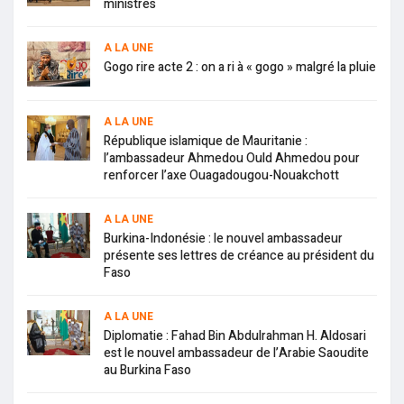
ministres
A LA UNE
Gogo rire acte 2 : on a ri à « gogo » malgré la pluie
A LA UNE
République islamique de Mauritanie :
l’ambassadeur Ahmedou Ould Ahmedou pour
renforcer l’axe Ouagadougou-Nouakchott
A LA UNE
Burkina-Indonésie : le nouvel ambassadeur
présente ses lettres de créance au président du
Faso
A LA UNE
Diplomatie : Fahad Bin Abdulrahman H. Aldosari
est le nouvel ambassadeur de l’Arabie Saoudite
au Burkina Faso