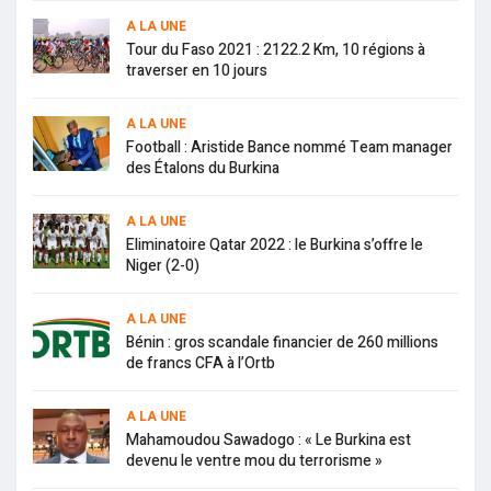
A LA UNE
Tour du Faso 2021 : 2122.2 Km, 10 régions à
traverser en 10 jours
A LA UNE
Football : Aristide Bance nommé Team manager
des Étalons du Burkina
A LA UNE
Eliminatoire Qatar 2022 : le Burkina s’offre le
Niger (2-0)
A LA UNE
Bénin : gros scandale financier de 260 millions
de francs CFA à l’Ortb
A LA UNE
Mahamoudou Sawadogo : « Le Burkina est
devenu le ventre mou du terrorisme »