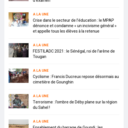
d’examen
A LA UNE
Crise dans le secteur de l’éducation : le MPAP
dénonce et condamne « un incivisme général »
et appelle tous les élèves à la retenue
A LA UNE
FESTILADC 2021 : le Sénégal, roi de l’arène de
Tougan
A LA UNE
Cyclisme : Francis Ducreux repose désormais au
cimetière de Gounghin
A LA UNE
Terrorisme : l’ombre de Déby plane sur la région
du Sahel !
A LA UNE
Ensablement du barrage de Goundi : les