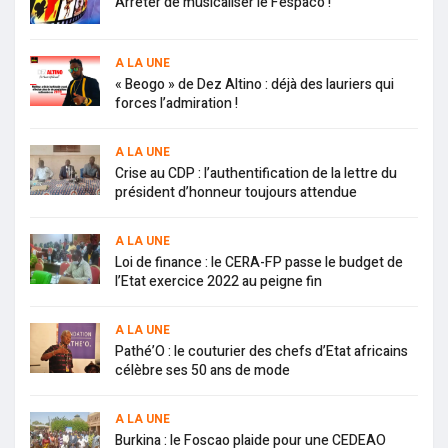
Arrêter de musicaliser le Fespaco !
A LA UNE
« Beogo » de Dez Altino : déjà des lauriers qui
forces l’admiration !
A LA UNE
Crise au CDP : l’authentification de la lettre du
président d’honneur toujours attendue
A LA UNE
Loi de finance : le CERA-FP passe le budget de
l’Etat exercice 2022 au peigne fin
A LA UNE
Pathé’O : le couturier des chefs d’Etat africains
célèbre ses 50 ans de mode
A LA UNE
Burkina : le Foscao plaide pour une CEDEAO