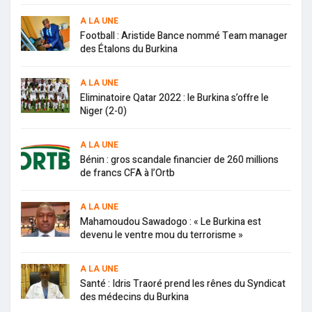
A LA UNE
Football : Aristide Bance nommé Team manager
des Étalons du Burkina
A LA UNE
Eliminatoire Qatar 2022 : le Burkina s’offre le
Niger (2-0)
A LA UNE
Bénin : gros scandale financier de 260 millions
de francs CFA à l’Ortb
A LA UNE
Mahamoudou Sawadogo : « Le Burkina est
devenu le ventre mou du terrorisme »
A LA UNE
Santé : Idris Traoré prend les rênes du Syndicat
des médecins du Burkina