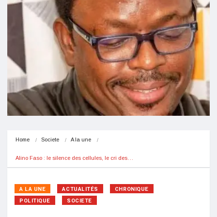
Home
Societe
A la une
Alino Faso : le silence des cellules, le cri des…
A LA UNE
ACTUALITÉS
CHRONIQUE
POLITIQUE
SOCIETE