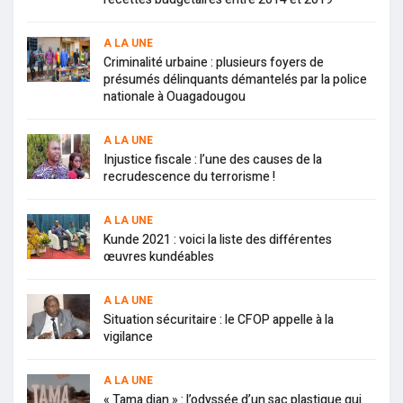
A LA UNE
Criminalité urbaine : plusieurs foyers de
présumés délinquants démantelés par la police
nationale à Ouagadougou
A LA UNE
Injustice fiscale : l’une des causes de la
recrudescence du terrorisme !
A LA UNE
Kunde 2021 : voici la liste des différentes
œuvres kundéables
A LA UNE
Situation sécuritaire : le CFOP appelle à la
vigilance
A LA UNE
« Tama djan » : l’odyssée d’un sac plastique qui