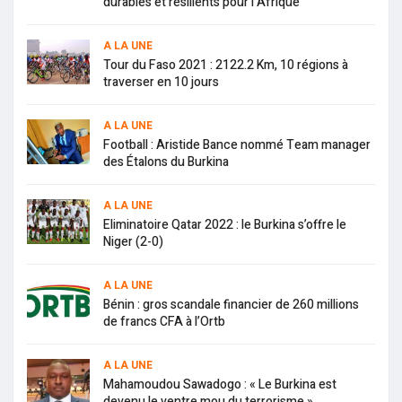
durables et résilients pour l’Afrique
A LA UNE
Tour du Faso 2021 : 2122.2 Km, 10 régions à
traverser en 10 jours
A LA UNE
Football : Aristide Bance nommé Team manager
des Étalons du Burkina
A LA UNE
Eliminatoire Qatar 2022 : le Burkina s’offre le
Niger (2-0)
A LA UNE
Bénin : gros scandale financier de 260 millions
de francs CFA à l’Ortb
A LA UNE
Mahamoudou Sawadogo : « Le Burkina est
devenu le ventre mou du terrorisme »