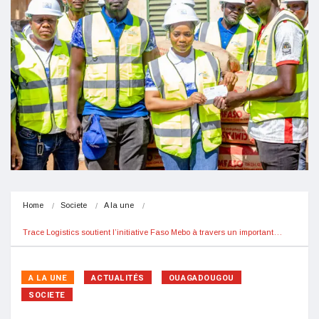
Home
Societe
A la une
Trace Logistics soutient l’initiative Faso Mebo à travers un important…
A LA UNE
ACTUALITÉS
OUAGADOUGOU
SOCIETE