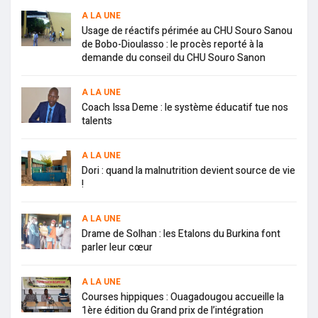
A LA UNE
Usage de réactifs périmée au CHU Souro Sanou
de Bobo-Dioulasso : le procès reporté à la
demande du conseil du CHU Souro Sanon
A LA UNE
Coach Issa Deme : le système éducatif tue nos
talents
A LA UNE
Dori : quand la malnutrition devient source de vie
!
A LA UNE
Drame de Solhan : les Etalons du Burkina font
parler leur cœur
A LA UNE
Courses hippiques : Ouagadougou accueille la
1ère édition du Grand prix de l’intégration