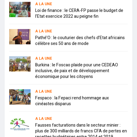
A LA UNE
Loi de finance : le CERA-FP passe le budget de
l’Etat exercice 2022 au peigne fin
A LA UNE
Pathé’O : le couturier des chefs d’Etat africains
célèbre ses 50 ans de mode
A LA UNE
Burkina : le Foscao plaide pour une CEDEAO
inclusive, de paix et de développement
économique pour les citoyens
A LA UNE
Fespaco : la Fepaci rend hommage aux
cinéastes disparus
A LA UNE
Fausses facturations dans le secteur minier :
plus de 300 milliards de francs CFA de pertes en
recettes budgétaires entre 2014 et 2019