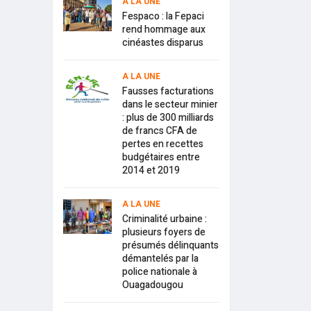
A LA UNE
Fespaco : la Fepaci
rend hommage aux
cinéastes disparus
A LA UNE
Fausses facturations
dans le secteur minier
: plus de 300 milliards
de francs CFA de
pertes en recettes
budgétaires entre
2014 et 2019
A LA UNE
Criminalité urbaine :
plusieurs foyers de
présumés délinquants
démantelés par la
police nationale à
Ouagadougou