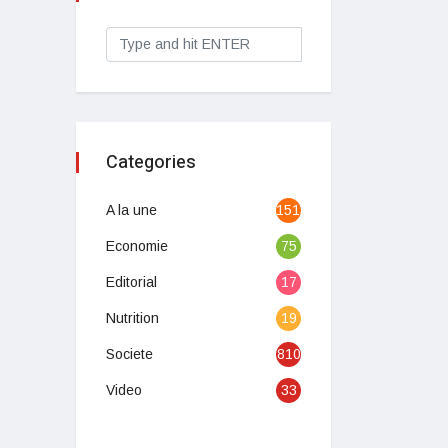
Categories
A la une
1513
Economie
75
Editorial
17
Nutrition
19
Societe
810
Video
33