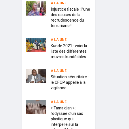
A LA UNE
Injustice fiscale : l’une
des causes de la
recrudescence du
terrorisme !
A LA UNE
Kunde 2021 : voici la
liste des différentes
œuvres kundéables
A LA UNE
Situation sécuritaire :
le CFOP appelle à la
vigilance
A LA UNE
« Tama djan » :
l’odyssée d’un sac
plastique qui
interpelle sur la