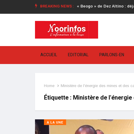
BREAKING NEWS :
« Beogo » de Dez Altino : déjà
ACCUEIL
EDITORIAL
PARLONS-EN
Home
Ministère de l'énergie des mines et des ca
Étiquette :
Ministère de l'énergie
A LA UNE