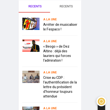
RECENTS
RECENTS
A LA UNE
Arrêter de musicaliser
le Fespaco !
A LA UNE
« Beogo » de Dez
Altino : déjà des
lauriers qui forces
l’admiration !
A LA UNE
Crise au CDP :
l’authentification de la
lettre du président
d’honneur toujours
attendue
A LA UNE