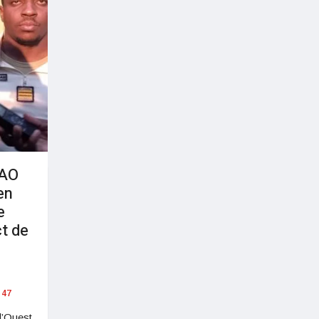
MAO
en
e
ct de
47
l’Ouest