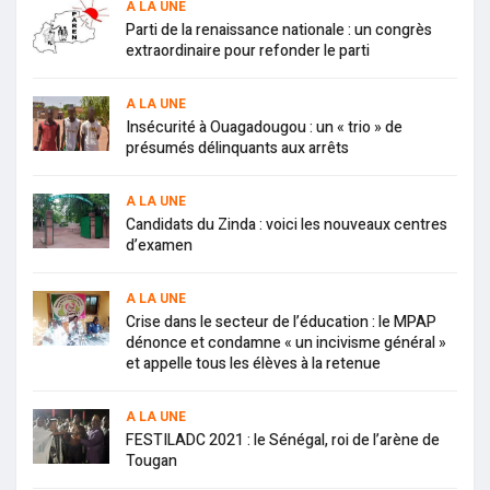
A LA UNE
Parti de la renaissance nationale : un congrès
extraordinaire pour refonder le parti
A LA UNE
Insécurité à Ouagadougou : un « trio » de
présumés délinquants aux arrêts
A LA UNE
Candidats du Zinda : voici les nouveaux centres
d’examen
A LA UNE
Crise dans le secteur de l’éducation : le MPAP
dénonce et condamne « un incivisme général »
et appelle tous les élèves à la retenue
A LA UNE
FESTILADC 2021 : le Sénégal, roi de l’arène de
Tougan