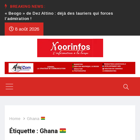
BREAKING NEWS :
Crise au CDP : l’authentification de la lettre du président
d’honneur toujours attendue
8 août 2026
Home
Ghana
Étiquette :
Ghana