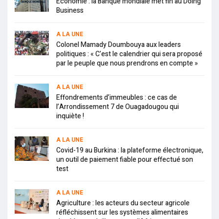
Economie : la Banque mondiale met fin au Doing
Business
A LA UNE
Colonel Mamady Doumbouya aux leaders
politiques : « C’est le calendrier qui sera proposé
par le peuple que nous prendrons en compte »
A LA UNE
Effondrements d’immeubles : ce cas de
l’Arrondissement 7 de Ouagadougou qui
inquiète !
A LA UNE
Covid-19 au Burkina : la plateforme électronique,
un outil de paiement fiable pour effectué son
test
A LA UNE
Agriculture : les acteurs du secteur agricole
réfléchissent sur les systèmes alimentaires