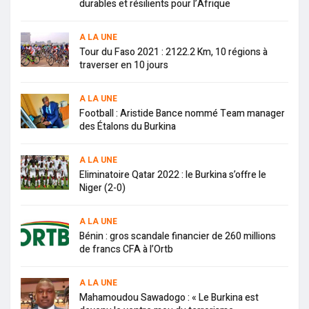
durables et résilients pour l’Afrique
A LA UNE
Tour du Faso 2021 : 2122.2 Km, 10 régions à
traverser en 10 jours
A LA UNE
Football : Aristide Bance nommé Team manager
des Étalons du Burkina
A LA UNE
Eliminatoire Qatar 2022 : le Burkina s’offre le
Niger (2-0)
A LA UNE
Bénin : gros scandale financier de 260 millions
de francs CFA à l’Ortb
A LA UNE
Mahamoudou Sawadogo : « Le Burkina est