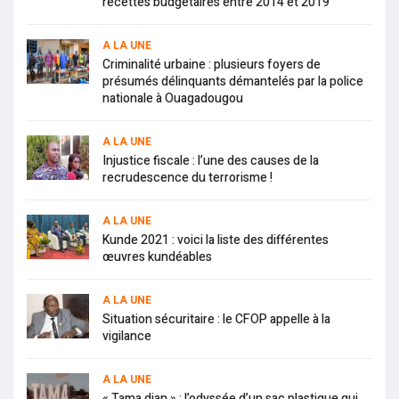
recettes budgétaires entre 2014 et 2019
A LA UNE
Criminalité urbaine : plusieurs foyers de
présumés délinquants démantelés par la police
nationale à Ouagadougou
A LA UNE
Injustice fiscale : l’une des causes de la
recrudescence du terrorisme !
A LA UNE
Kunde 2021 : voici la liste des différentes
œuvres kundéables
A LA UNE
Situation sécuritaire : le CFOP appelle à la
vigilance
A LA UNE
« Tama djan » : l’odyssée d’un sac plastique qui