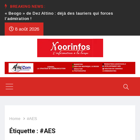
BREAKING NEWS :
Crise au CDP : l’authentification de la lettre du président
d’honneur toujours attendue
8 août 2026
Home
#AES
Étiquette :
#AES