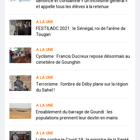
dénonce et condamne « un incivisme général »
et appelle tous les élèves à la retenue
A LA UNE
FESTILADC 2021 : le Sénégal, roi de l’arène de
Tougan
A LA UNE
Cyclisme : Francis Ducreux repose désormais au
cimetière de Gounghin
A LA UNE
Terrorisme : l’ombre de Déby plane sur la région
du Sahel !
A LA UNE
Ensablement du barrage de Goundi : les
populations prennent leur destin en mains
A LA UNE
Lutte contre le Covid-19 : le ministre de la Santé,