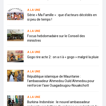
A LA UNE
Série « Ma Famille » : que d’acteurs décédés en
si peu de temps !
A LA UNE
Focus hebdomadaire sur le Conseil des
ministres
A LA UNE
Gogo rire acte 2 : on a ri à « gogo » malgré la pluie
A LA UNE
République islamique de Mauritanie :
l’ambassadeur Ahmedou Ould Ahmedou pour
renforcer l’axe Ouagadougou-Nouakchott
A LA UNE
Burkina-Indonésie : le nouvel ambassadeur