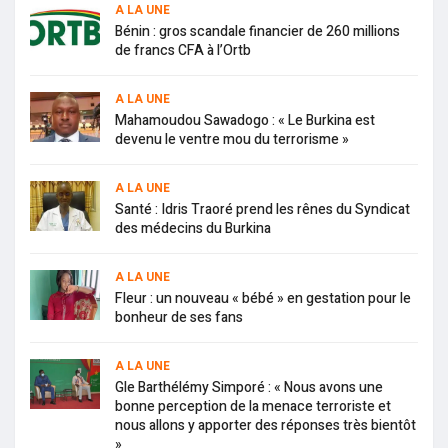
A LA UNE
Bénin : gros scandale financier de 260 millions
de francs CFA à l’Ortb
A LA UNE
Mahamoudou Sawadogo : « Le Burkina est
devenu le ventre mou du terrorisme »
A LA UNE
Santé : Idris Traoré prend les rênes du Syndicat
des médecins du Burkina
A LA UNE
Fleur : un nouveau « bébé » en gestation pour le
bonheur de ses fans
A LA UNE
Gle Barthélémy Simporé : « Nous avons une
bonne perception de la menace terroriste et
nous allons y apporter des réponses très bientôt
»