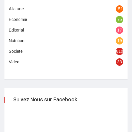
A la une
1513
Economie
75
Editorial
17
Nutrition
19
Societe
810
Video
33
Suivez Nous sur Facebook