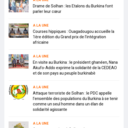
A LA UNE
Drame de Solhan : les Etalons du Burkina font
parler leur cœur
A LA UNE
Courses hippiques : Ouagadougou accueille la
1ère édition du Grand prix de l’intégration
africaine
A LA UNE
En visite au Burkina : le président ghanéen, Nana
Akufo-Addo exprime la solidarité de la CEDEAO
et de son pays au peuple burkinabè
A LA UNE
Attaque terroriste de Solhan : le PDC appelle
l’ensemble des populations du Burkina à se tenir
comme un seul homme dans un élan de
solidarité agissante
A LA UNE