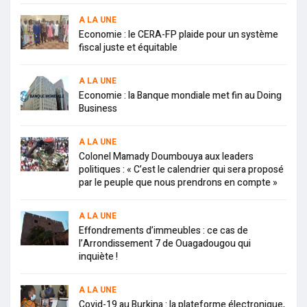
A LA UNE
Economie : le CERA-FP plaide pour un système
fiscal juste et équitable
A LA UNE
Economie : la Banque mondiale met fin au Doing
Business
A LA UNE
Colonel Mamady Doumbouya aux leaders
politiques : « C’est le calendrier qui sera proposé
par le peuple que nous prendrons en compte »
A LA UNE
Effondrements d’immeubles : ce cas de
l’Arrondissement 7 de Ouagadougou qui
inquiète !
A LA UNE
Covid-19 au Burkina : la plateforme électronique,