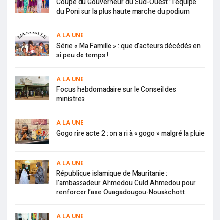
Coupe du Gouverneur du Sud-Ouest : l’équipe
du Poni sur la plus haute marche du podium
A LA UNE
Série « Ma Famille » : que d’acteurs décédés en
si peu de temps !
A LA UNE
Focus hebdomadaire sur le Conseil des
ministres
A LA UNE
Gogo rire acte 2 : on a ri à « gogo » malgré la pluie
A LA UNE
République islamique de Mauritanie :
l’ambassadeur Ahmedou Ould Ahmedou pour
renforcer l’axe Ouagadougou-Nouakchott
A LA UNE