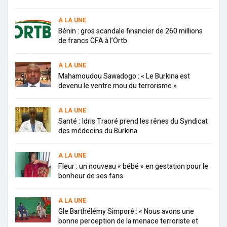
A LA UNE
Bénin : gros scandale financier de 260 millions
de francs CFA à l’Ortb
A LA UNE
Mahamoudou Sawadogo : « Le Burkina est
devenu le ventre mou du terrorisme »
A LA UNE
Santé : Idris Traoré prend les rênes du Syndicat
des médecins du Burkina
A LA UNE
Fleur : un nouveau « bébé » en gestation pour le
bonheur de ses fans
A LA UNE
Gle Barthélémy Simporé : « Nous avons une
bonne perception de la menace terroriste et