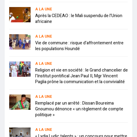
A LA UNE
Après la CEDEAO : le Mali suspendu de l’Union
africaine
A LA UNE
Vie de commune : risque d’affrontement entre
les populations Houndé
A LA UNE
Religion et vie en société : le Grand chancelier de
l’Institut pontifical Jean Paul II, Mgr Vincent
Paglia prône la communication et la convivialité
A LA UNE
Remplacé par un arrêté : Dissan Boureima
Gnoumou dénonce « un règlement de compte
politique »
A LA UNE
« Lydia Ludic talents » : un concours pour mettre