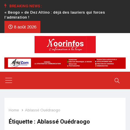
BREAKING NEWS :
Crise au CDP : l’authentification de la lettre du président
d’honneur toujours attendue
8 août 2026
Home
Ablassé Ouédraogo
Étiquette :
Ablassé Ouédraogo