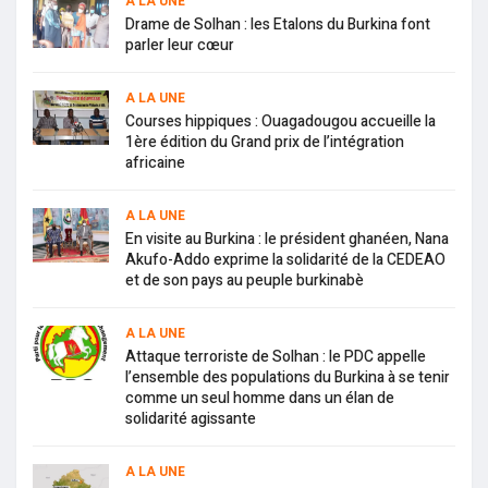
A LA UNE
Drame de Solhan : les Etalons du Burkina font
parler leur cœur
A LA UNE
Courses hippiques : Ouagadougou accueille la
1ère édition du Grand prix de l’intégration
africaine
A LA UNE
En visite au Burkina : le président ghanéen, Nana
Akufo-Addo exprime la solidarité de la CEDEAO
et de son pays au peuple burkinabè
A LA UNE
Attaque terroriste de Solhan : le PDC appelle
l’ensemble des populations du Burkina à se tenir
comme un seul homme dans un élan de
solidarité agissante
A LA UNE