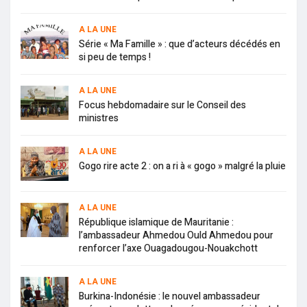
A LA UNE
Série « Ma Famille » : que d’acteurs décédés en
si peu de temps !
A LA UNE
Focus hebdomadaire sur le Conseil des
ministres
A LA UNE
Gogo rire acte 2 : on a ri à « gogo » malgré la pluie
A LA UNE
République islamique de Mauritanie :
l’ambassadeur Ahmedou Ould Ahmedou pour
renforcer l’axe Ouagadougou-Nouakchott
A LA UNE
Burkina-Indonésie : le nouvel ambassadeur