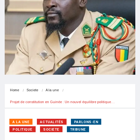
Home
Societe
A la une
Projet de constitution en Guinée : Un nouvel équilibre politique…
A LA UNE
ACTUALITÉS
PARLONS-EN
POLITIQUE
SOCIETE
TRIBUNE