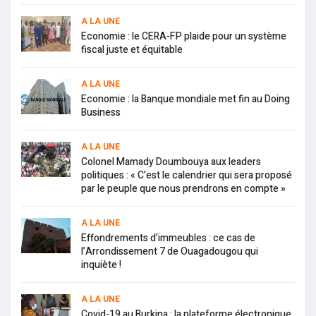
A LA UNE
Economie : le CERA-FP plaide pour un système
fiscal juste et équitable
A LA UNE
Economie : la Banque mondiale met fin au Doing
Business
A LA UNE
Colonel Mamady Doumbouya aux leaders
politiques : « C’est le calendrier qui sera proposé
par le peuple que nous prendrons en compte »
A LA UNE
Effondrements d’immeubles : ce cas de
l’Arrondissement 7 de Ouagadougou qui
inquiète !
A LA UNE
Covid-19 au Burkina : la plateforme électronique,