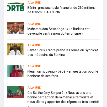
A LA UNE
Bénin : gros scandale financier de 260 millions
de francs CFA à l’Ortb
A LA UNE
Mahamoudou Sawadogo : « Le Burkina est
devenu le ventre mou du terrorisme »
A LA UNE
Santé : Idris Traoré prend les rênes du Syndicat
des médecins du Burkina
A LA UNE
Fleur : un nouveau « bébé » en gestation pour le
bonheur de ses fans
A LA UNE
Gle Barthélémy Simporé : « Nous avons une
bonne perception de la menace terroriste et
nous allons y apporter des réponses très bientôt
»