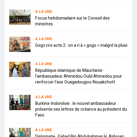
A LA UNE
Focus hebdomadaire sur le Conseil des
ministres
A LA UNE
Gogo rire acte 2 : on a ri à « gogo » malgré la pluie
A LA UNE
République islamique de Mauritanie :
l’ambassadeur Ahmedou Ould Ahmedou pour
renforcer l’axe Ouagadougou-Nouakchott
A LA UNE
Burkina-Indonésie : le nouvel ambassadeur
présente ses lettres de créance au président du
Faso
A LA UNE
Diplomatie : Fahad Bin Abdulrahman H. Aldosari