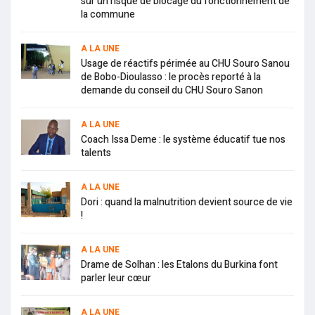
sur un risque de blocage du fonctionnement de
la commune
A LA UNE
Usage de réactifs périmée au CHU Souro Sanou
de Bobo-Dioulasso : le procès reporté à la
demande du conseil du CHU Souro Sanon
A LA UNE
Coach Issa Deme : le système éducatif tue nos
talents
A LA UNE
Dori : quand la malnutrition devient source de vie
!
A LA UNE
Drame de Solhan : les Etalons du Burkina font
parler leur cœur
A LA UNE