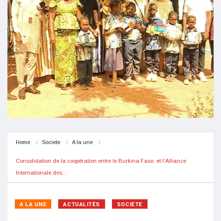
Home
Societe
A la une
Consolidation de la coopération entre le Burkina Faso  et l’Alliance 
Internationale des…
A LA UNE
ACTUALITÉS
SOCIETE