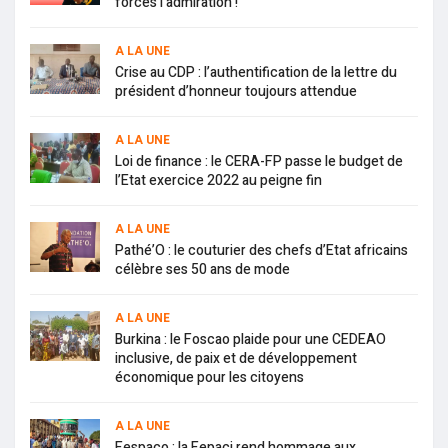
forces l’admiration !
A LA UNE
Crise au CDP : l’authentification de la lettre du
président d’honneur toujours attendue
A LA UNE
Loi de finance : le CERA-FP passe le budget de
l’Etat exercice 2022 au peigne fin
A LA UNE
Pathé’O : le couturier des chefs d’Etat africains
célèbre ses 50 ans de mode
A LA UNE
Burkina : le Foscao plaide pour une CEDEAO
inclusive, de paix et de développement
économique pour les citoyens
A LA UNE
Fespaco : la Fepaci rend hommage aux