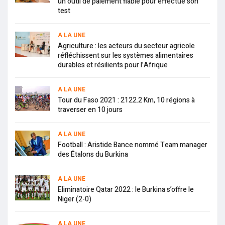
un outil de paiement fiable pour effectué son
test
A LA UNE
Agriculture : les acteurs du secteur agricole
réfléchissent sur les systèmes alimentaires
durables et résilients pour l’Afrique
A LA UNE
Tour du Faso 2021 : 2122.2 Km, 10 régions à
traverser en 10 jours
A LA UNE
Football : Aristide Bance nommé Team manager
des Étalons du Burkina
A LA UNE
Eliminatoire Qatar 2022 : le Burkina s’offre le
Niger (2-0)
A LA UNE