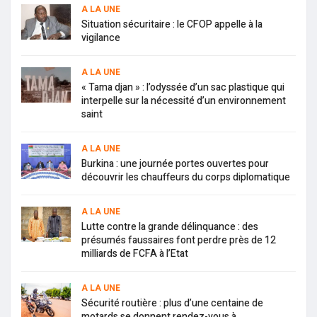
A LA UNE
Situation sécuritaire : le CFOP appelle à la
vigilance
A LA UNE
« Tama djan » : l’odyssée d’un sac plastique qui
interpelle sur la nécessité d’un environnement
saint
A LA UNE
Burkina : une journée portes ouvertes pour
découvrir les chauffeurs du corps diplomatique
A LA UNE
Lutte contre la grande délinquance : des
présumés faussaires font perdre près de 12
milliards de FCFA à l’Etat
A LA UNE
Sécurité routière : plus d’une centaine de
motards se donnent rendez-vous à