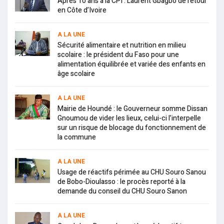
Après 10 ans à la CPI : Laurent Gbagbo de retour
en Côte d’Ivoire
A LA UNE
Sécurité alimentaire et nutrition en milieu
scolaire : le président du Faso pour une
alimentation équilibrée et variée des enfants en
âge scolaire
A LA UNE
Mairie de Houndé : le Gouverneur somme Dissan
Gnoumou de vider les lieux, celui-ci l’interpelle
sur un risque de blocage du fonctionnement de
la commune
A LA UNE
Usage de réactifs périmée au CHU Souro Sanou
de Bobo-Dioulasso : le procès reporté à la
demande du conseil du CHU Souro Sanon
A LA UNE