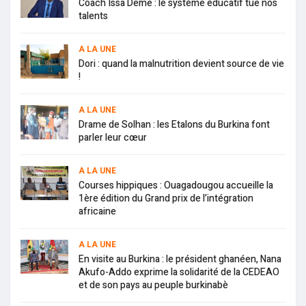
Coach Issa Deme : le système éducatif tue nos
talents
A LA UNE
Dori : quand la malnutrition devient source de vie
!
A LA UNE
Drame de Solhan : les Etalons du Burkina font
parler leur cœur
A LA UNE
Courses hippiques : Ouagadougou accueille la
1ère édition du Grand prix de l’intégration
africaine
A LA UNE
En visite au Burkina : le président ghanéen, Nana
Akufo-Addo exprime la solidarité de la CEDEAO
et de son pays au peuple burkinabè