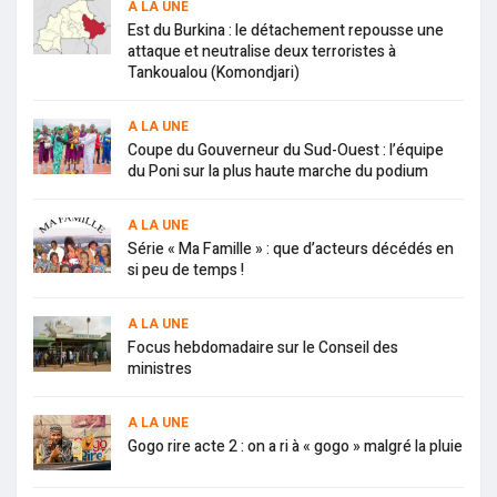
A LA UNE
Est du Burkina : le détachement repousse une
attaque et neutralise deux terroristes à
Tankoualou (Komondjari)
A LA UNE
Coupe du Gouverneur du Sud-Ouest : l’équipe
du Poni sur la plus haute marche du podium
A LA UNE
Série « Ma Famille » : que d’acteurs décédés en
si peu de temps !
A LA UNE
Focus hebdomadaire sur le Conseil des
ministres
A LA UNE
Gogo rire acte 2 : on a ri à « gogo » malgré la pluie