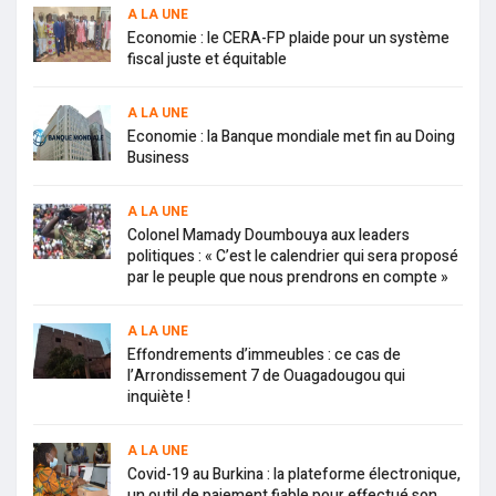
A LA UNE
Economie : le CERA-FP plaide pour un système
fiscal juste et équitable
A LA UNE
Economie : la Banque mondiale met fin au Doing
Business
A LA UNE
Colonel Mamady Doumbouya aux leaders
politiques : « C’est le calendrier qui sera proposé
par le peuple que nous prendrons en compte »
A LA UNE
Effondrements d’immeubles : ce cas de
l’Arrondissement 7 de Ouagadougou qui
inquiète !
A LA UNE
Covid-19 au Burkina : la plateforme électronique,
un outil de paiement fiable pour effectué son