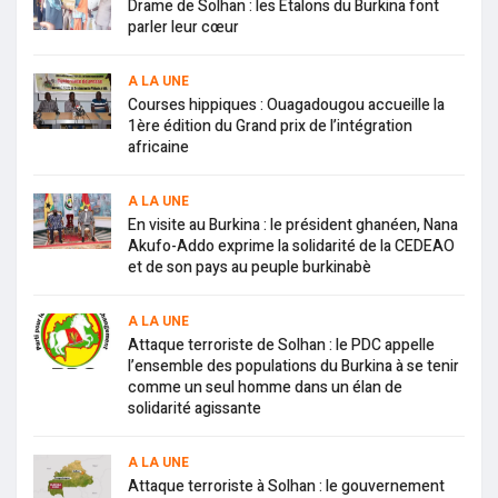
Drame de Solhan : les Etalons du Burkina font
parler leur cœur
A LA UNE
Courses hippiques : Ouagadougou accueille la
1ère édition du Grand prix de l’intégration
africaine
A LA UNE
En visite au Burkina : le président ghanéen, Nana
Akufo-Addo exprime la solidarité de la CEDEAO
et de son pays au peuple burkinabè
A LA UNE
Attaque terroriste de Solhan : le PDC appelle
l’ensemble des populations du Burkina à se tenir
comme un seul homme dans un élan de
solidarité agissante
A LA UNE
Attaque terroriste à Solhan : le gouvernement