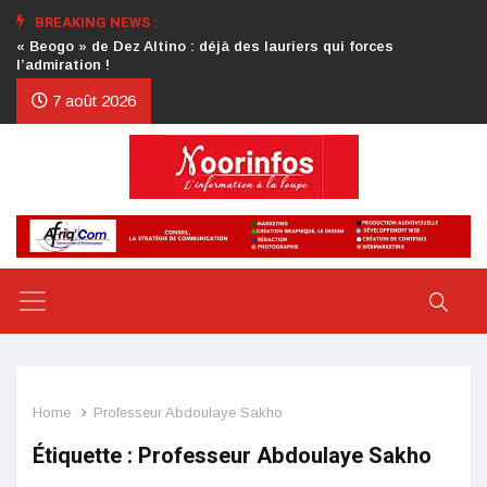
BREAKING NEWS :
Crise au CDP : l’authentification de la lettre du président
d’honneur toujours attendue
7 août 2026
Home
Professeur Abdoulaye Sakho
Étiquette :
Professeur Abdoulaye Sakho