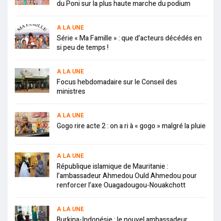
du Poni sur la plus haute marche du podium
A LA UNE
Série « Ma Famille » : que d’acteurs décédés en
si peu de temps !
A LA UNE
Focus hebdomadaire sur le Conseil des
ministres
A LA UNE
Gogo rire acte 2 : on a ri à « gogo » malgré la pluie
A LA UNE
République islamique de Mauritanie :
l’ambassadeur Ahmedou Ould Ahmedou pour
renforcer l’axe Ouagadougou-Nouakchott
A LA UNE
Burkina-Indonésie : le nouvel ambassadeur