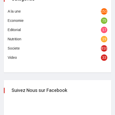
A la une
1513
Economie
75
Editorial
17
Nutrition
19
Societe
810
Video
33
Suivez Nous sur Facebook