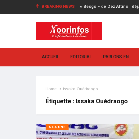
BREAKING NEWS :
« Beogo » de Dez Altino : déjà
ACCUEIL
EDITORIAL
PARLONS-EN
Home
Issaka Ouédraogo
Étiquette :
Issaka Ouédraogo
A LA UNE