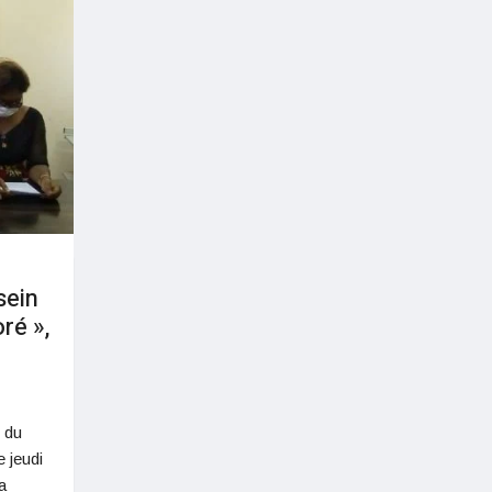
sein
ré »,
s du
 jeudi
a