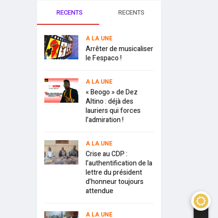
RECENTS
RECENTS
A LA UNE
Arrêter de musicaliser
le Fespaco !
A LA UNE
« Beogo » de Dez
Altino : déjà des
lauriers qui forces
l’admiration !
A LA UNE
Crise au CDP :
l’authentification de la
lettre du président
d’honneur toujours
attendue
A LA UNE