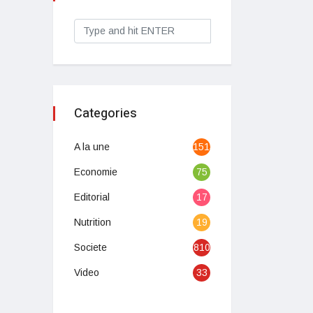
Categories
A la une
1513
Economie
75
Editorial
17
Nutrition
19
Societe
810
Video
33