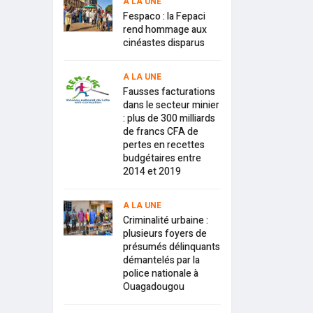
A LA UNE
Fespaco : la Fepaci
rend hommage aux
cinéastes disparus
A LA UNE
Fausses facturations
dans le secteur minier
: plus de 300 milliards
de francs CFA de
pertes en recettes
budgétaires entre
2014 et 2019
A LA UNE
Criminalité urbaine :
plusieurs foyers de
présumés délinquants
démantelés par la
police nationale à
Ouagadougou