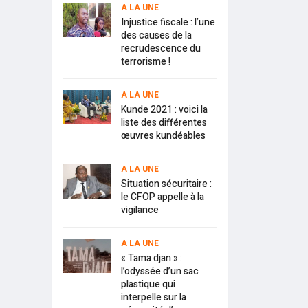
A LA UNE
Injustice fiscale : l’une
des causes de la
recrudescence du
terrorisme !
A LA UNE
Kunde 2021 : voici la
liste des différentes
œuvres kundéables
A LA UNE
Situation sécuritaire :
le CFOP appelle à la
vigilance
A LA UNE
« Tama djan » :
l’odyssée d’un sac
plastique qui
interpelle sur la