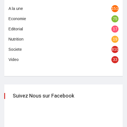
A la une
1513
Economie
75
Editorial
17
Nutrition
19
Societe
810
Video
33
Suivez Nous sur Facebook