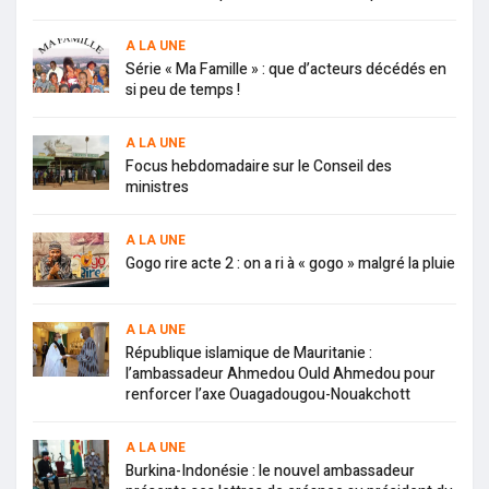
A LA UNE
Série « Ma Famille » : que d’acteurs décédés en
si peu de temps !
A LA UNE
Focus hebdomadaire sur le Conseil des
ministres
A LA UNE
Gogo rire acte 2 : on a ri à « gogo » malgré la pluie
A LA UNE
République islamique de Mauritanie :
l’ambassadeur Ahmedou Ould Ahmedou pour
renforcer l’axe Ouagadougou-Nouakchott
A LA UNE
Burkina-Indonésie : le nouvel ambassadeur