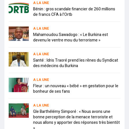
A LA UNE
Bénin : gros scandale financier de 260 millions
de francs CFA à l’Ortb
A LA UNE
Mahamoudou Sawadogo : « Le Burkina est
devenu le ventre mou du terrorisme »
A LA UNE
Santé : Idris Traoré prend les rênes du Syndicat
des médecins du Burkina
A LA UNE
Fleur : un nouveau « bébé » en gestation pour le
bonheur de ses fans
A LA UNE
Gle Barthélémy Simporé : « Nous avons une
bonne perception de la menace terroriste et
nous allons y apporter des réponses très bientôt
»