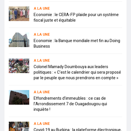
A LA UNE
Economie : le CERA-FP plaide pour un système
fiscal juste et équitable
A LA UNE
Economie : la Banque mondiale met fin au Doing
Business
A LA UNE
Colonel Mamady Doumbouya aux leaders
politiques : « C’est le calendrier qui sera proposé
par le peuple que nous prendrons en compte »
A LA UNE
Effondrements d’immeubles : ce cas de
l’Arrondissement 7 de Ouagadougou qui
inquiète !
A LA UNE
Covid-19 au Burkina : la plateforme électronique,