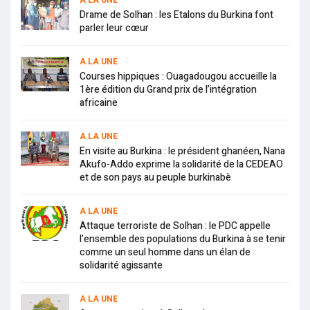
A LA UNE
Drame de Solhan : les Etalons du Burkina font
parler leur cœur
A LA UNE
Courses hippiques : Ouagadougou accueille la
1ère édition du Grand prix de l’intégration
africaine
A LA UNE
En visite au Burkina : le président ghanéen, Nana
Akufo-Addo exprime la solidarité de la CEDEAO
et de son pays au peuple burkinabè
A LA UNE
Attaque terroriste de Solhan : le PDC appelle
l’ensemble des populations du Burkina à se tenir
comme un seul homme dans un élan de
solidarité agissante
A LA UNE