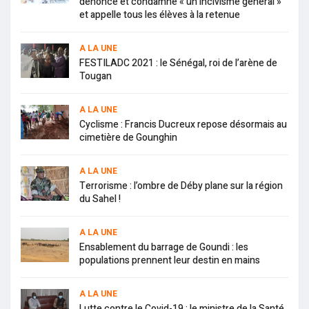
dénonce et condamne « un incivisme général »
et appelle tous les élèves à la retenue
A LA UNE
FESTILADC 2021 : le Sénégal, roi de l’arène de
Tougan
A LA UNE
Cyclisme : Francis Ducreux repose désormais au
cimetière de Gounghin
A LA UNE
Terrorisme : l’ombre de Déby plane sur la région
du Sahel !
A LA UNE
Ensablement du barrage de Goundi : les
populations prennent leur destin en mains
A LA UNE
Lutte contre le Covid-19 : le ministre de la Santé,