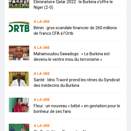
Eliminatoire Qatar 2022 : le Burkina s’offre le
Niger (2-0)
A LA UNE
Bénin : gros scandale financier de 260 millions
de francs CFA à l’Ortb
A LA UNE
Mahamoudou Sawadogo : « Le Burkina est
devenu le ventre mou du terrorisme »
A LA UNE
Santé : Idris Traoré prend les rênes du Syndicat
des médecins du Burkina
A LA UNE
Fleur : un nouveau « bébé » en gestation pour le
bonheur de ses fans
A LA UNE