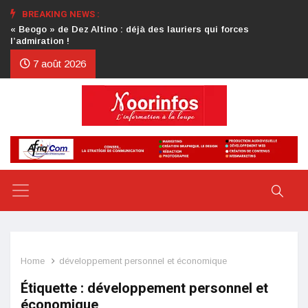
BREAKING NEWS :
Crise au CDP : l’authentification de la lettre du président
d’honneur toujours attendue
7 août 2026
Home
développement personnel et économique
Étiquette :
développement personnel et
économique