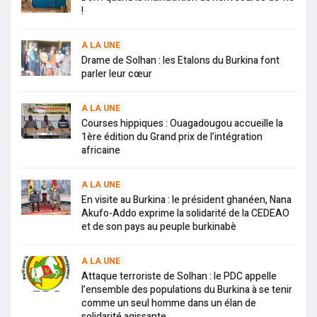
!
A LA UNE
Drame de Solhan : les Etalons du Burkina font
parler leur cœur
A LA UNE
Courses hippiques : Ouagadougou accueille la
1ère édition du Grand prix de l’intégration
africaine
A LA UNE
En visite au Burkina : le président ghanéen, Nana
Akufo-Addo exprime la solidarité de la CEDEAO
et de son pays au peuple burkinabè
A LA UNE
Attaque terroriste de Solhan : le PDC appelle
l’ensemble des populations du Burkina à se tenir
comme un seul homme dans un élan de
solidarité agissante