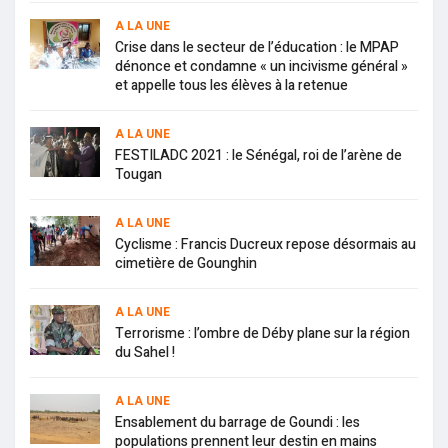
A LA UNE
Crise dans le secteur de l’éducation : le MPAP
dénonce et condamne « un incivisme général »
et appelle tous les élèves à la retenue
A LA UNE
FESTILADC 2021 : le Sénégal, roi de l’arène de
Tougan
A LA UNE
Cyclisme : Francis Ducreux repose désormais au
cimetière de Gounghin
A LA UNE
Terrorisme : l’ombre de Déby plane sur la région
du Sahel !
A LA UNE
Ensablement du barrage de Goundi : les
populations prennent leur destin en mains