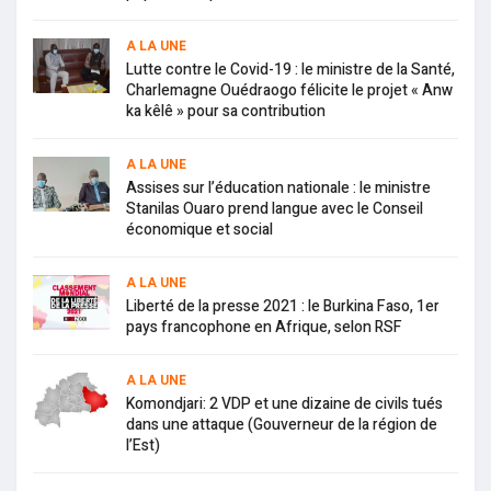
A LA UNE
Lutte contre le Covid-19 : le ministre de la Santé,
Charlemagne Ouédraogo félicite le projet « Anw
ka kêlê » pour sa contribution
A LA UNE
Assises sur l’éducation nationale : le ministre
Stanilas Ouaro prend langue avec le Conseil
économique et social
A LA UNE
Liberté de la presse 2021 : le Burkina Faso, 1er
pays francophone en Afrique, selon RSF
A LA UNE
Komondjari: 2 VDP et une dizaine de civils tués
dans une attaque (Gouverneur de la région de
l’Est)