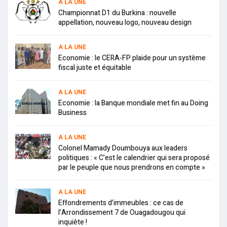
A LA UNE
Championnat D1 du Burkina : nouvelle
appellation, nouveau logo, nouveau design
A LA UNE
Economie : le CERA-FP plaide pour un système
fiscal juste et équitable
A LA UNE
Economie : la Banque mondiale met fin au Doing
Business
A LA UNE
Colonel Mamady Doumbouya aux leaders
politiques : « C’est le calendrier qui sera proposé
par le peuple que nous prendrons en compte »
A LA UNE
Effondrements d’immeubles : ce cas de
l’Arrondissement 7 de Ouagadougou qui
inquiète !