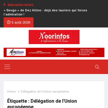
BREAKING NEWS :
Crise au CDP : l’authentification de la lettre du président
d’honneur toujours attendue
5 août 2026
Home
Délégation de l'Union européenne
Étiquette :
Délégation de l'Union
européenne