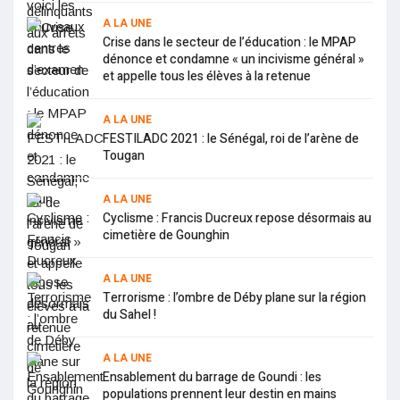
A LA UNE
Crise dans le secteur de l’éducation : le MPAP
dénonce et condamne « un incivisme général »
et appelle tous les élèves à la retenue
A LA UNE
FESTILADC 2021 : le Sénégal, roi de l’arène de
Tougan
A LA UNE
Cyclisme : Francis Ducreux repose désormais au
cimetière de Gounghin
A LA UNE
Terrorisme : l’ombre de Déby plane sur la région
du Sahel !
A LA UNE
Ensablement du barrage de Goundi : les
populations prennent leur destin en mains