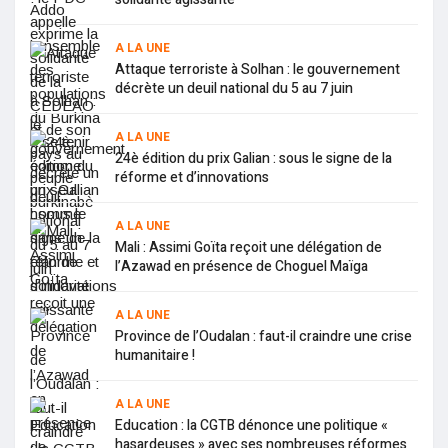
A LA UNE
Attaque terroriste à Solhan : le gouvernement
décrète un deuil national du 5 au 7 juin
A LA UNE
24è édition du prix Galian : sous le signe de la
réforme et d’innovations
A LA UNE
Mali : Assimi Goïta reçoit une délégation de
l’Azawad en présence de Choguel Maïga
A LA UNE
Province de l’Oudalan : faut-il craindre une crise
humanitaire !
A LA UNE
Education : la CGTB dénonce une politique «
hasardeuses » avec ses nombreuses réformes