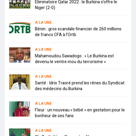
Eliminatoire Qatar 2022 : le Burkina s’offre le
Niger (2-0)
A LA UNE
Bénin : gros scandale financier de 260 millions
de francs CFA à l’Ortb
A LA UNE
Mahamoudou Sawadogo : « Le Burkina est
devenu le ventre mou du terrorisme »
A LA UNE
Santé : Idris Traoré prend les rênes du Syndicat
des médecins du Burkina
A LA UNE
Fleur : un nouveau « bébé » en gestation pour le
bonheur de ses fans
A LA UNE