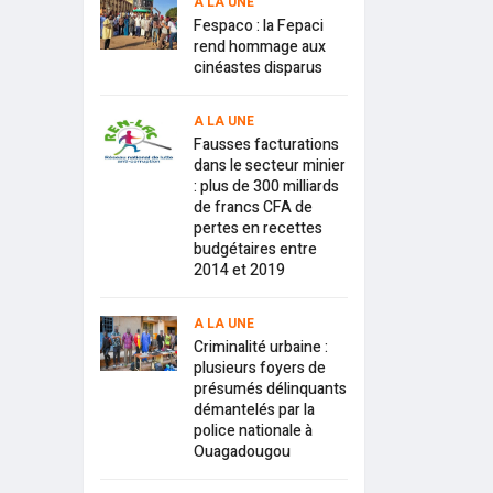
A LA UNE
Fespaco : la Fepaci
rend hommage aux
cinéastes disparus
A LA UNE
Fausses facturations
dans le secteur minier
: plus de 300 milliards
de francs CFA de
pertes en recettes
budgétaires entre
2014 et 2019
A LA UNE
Criminalité urbaine :
plusieurs foyers de
présumés délinquants
démantelés par la
police nationale à
Ouagadougou