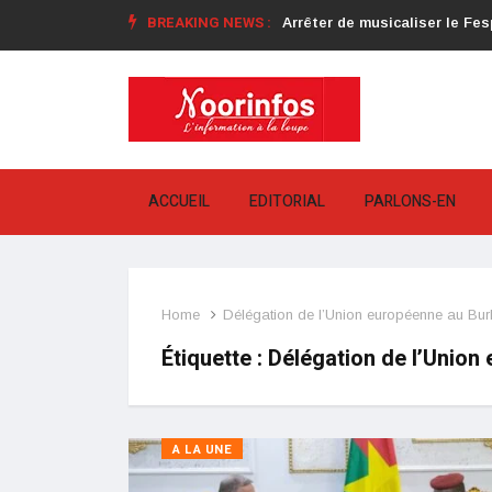
BREAKING NEWS :
Arrêter de musicaliser le Fes
« Beogo » de Dez Altino : déjà
ACCUEIL
EDITORIAL
PARLONS-EN
Home
Délégation de l’Union européenne au Bu
Étiquette :
Délégation de l’Union
A LA UNE