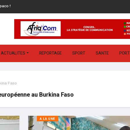
paco !
 des lauriers qui forces l’admiration !
ACTUALITES
REPORTAGE
SPORT
SANTE
PORT
rkina Faso
 européenne au Burkina Faso
A LA UNE