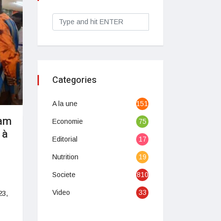
Categories
A la une
1513
ram
Economie
75
 à
Editorial
17
Nutrition
19
Societe
810
Video
33
23,