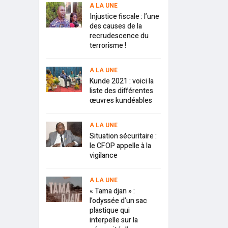
A LA UNE
Injustice fiscale : l’une
des causes de la
recrudescence du
terrorisme !
A LA UNE
Kunde 2021 : voici la
liste des différentes
œuvres kundéables
A LA UNE
Situation sécuritaire :
le CFOP appelle à la
vigilance
A LA UNE
« Tama djan » :
l’odyssée d’un sac
plastique qui
interpelle sur la