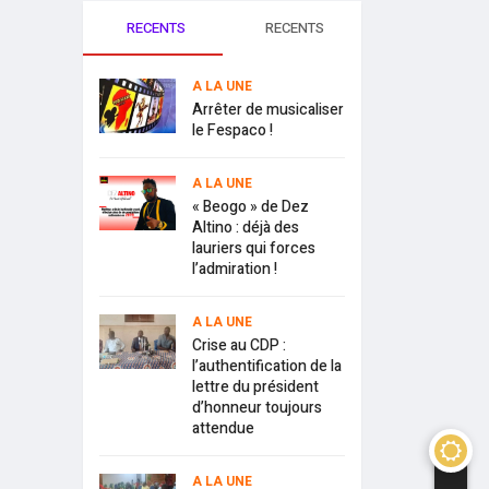
RECENTS
RECENTS
A LA UNE
Arrêter de musicaliser
le Fespaco !
A LA UNE
« Beogo » de Dez
Altino : déjà des
lauriers qui forces
l’admiration !
A LA UNE
Crise au CDP :
l’authentification de la
lettre du président
d’honneur toujours
attendue
A LA UNE