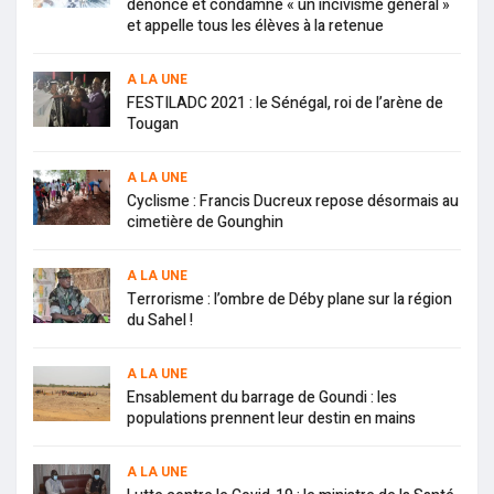
dénonce et condamne « un incivisme général »
et appelle tous les élèves à la retenue
A LA UNE
FESTILADC 2021 : le Sénégal, roi de l’arène de
Tougan
A LA UNE
Cyclisme : Francis Ducreux repose désormais au
cimetière de Gounghin
A LA UNE
Terrorisme : l’ombre de Déby plane sur la région
du Sahel !
A LA UNE
Ensablement du barrage de Goundi : les
populations prennent leur destin en mains
A LA UNE