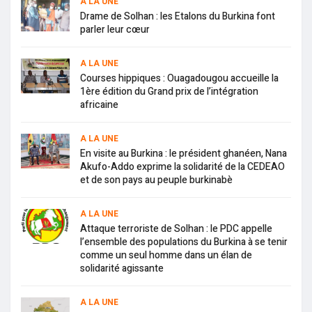
A LA UNE
Drame de Solhan : les Etalons du Burkina font
parler leur cœur
A LA UNE
Courses hippiques : Ouagadougou accueille la
1ère édition du Grand prix de l’intégration
africaine
A LA UNE
En visite au Burkina : le président ghanéen, Nana
Akufo-Addo exprime la solidarité de la CEDEAO
et de son pays au peuple burkinabè
A LA UNE
Attaque terroriste de Solhan : le PDC appelle
l’ensemble des populations du Burkina à se tenir
comme un seul homme dans un élan de
solidarité agissante
A LA UNE