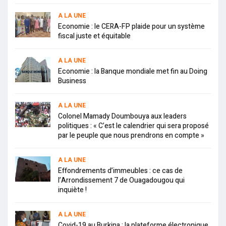
A LA UNE
Economie : le CERA-FP plaide pour un système
fiscal juste et équitable
A LA UNE
Economie : la Banque mondiale met fin au Doing
Business
A LA UNE
Colonel Mamady Doumbouya aux leaders
politiques : « C’est le calendrier qui sera proposé
par le peuple que nous prendrons en compte »
A LA UNE
Effondrements d’immeubles : ce cas de
l’Arrondissement 7 de Ouagadougou qui
inquiète !
A LA UNE
Covid-19 au Burkina : la plateforme électronique,