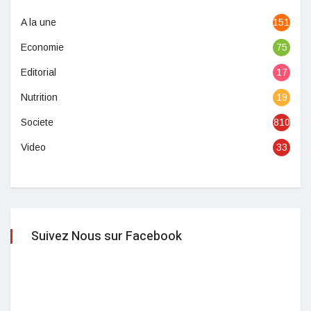
A la une
1513
Economie
75
Editorial
17
Nutrition
19
Societe
810
Video
33
Suivez Nous sur Facebook