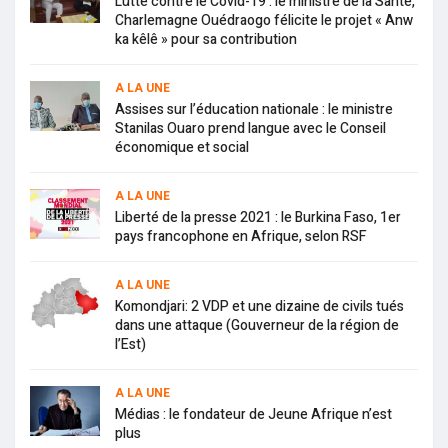
Lutte contre le Covid-19 : le ministre de la Santé,
Charlemagne Ouédraogo félicite le projet « Anw
ka kêlê » pour sa contribution
A LA UNE
Assises sur l’éducation nationale : le ministre
Stanilas Ouaro prend langue avec le Conseil
économique et social
A LA UNE
Liberté de la presse 2021 : le Burkina Faso, 1er
pays francophone en Afrique, selon RSF
A LA UNE
Komondjari: 2 VDP et une dizaine de civils tués
dans une attaque (Gouverneur de la région de
l’Est)
A LA UNE
Médias : le fondateur de Jeune Afrique n’est
plus