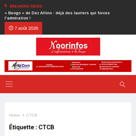
BREAKING NEWS :
Crise au CDP : l’authentification de la lettre du président
d’honneur toujours attendue
7 août 2026
Home
CTCB
Étiquette :
CTCB