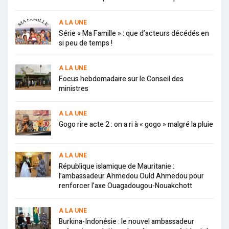
A LA UNE
Série « Ma Famille » : que d’acteurs décédés en
si peu de temps !
A LA UNE
Focus hebdomadaire sur le Conseil des
ministres
A LA UNE
Gogo rire acte 2 : on a ri à « gogo » malgré la pluie
A LA UNE
République islamique de Mauritanie :
l’ambassadeur Ahmedou Ould Ahmedou pour
renforcer l’axe Ouagadougou-Nouakchott
A LA UNE
Burkina-Indonésie : le nouvel ambassadeur