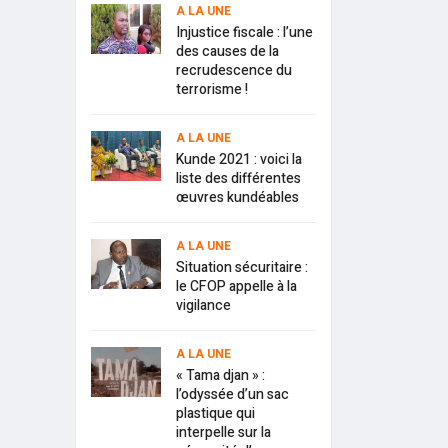
A LA UNE
Injustice fiscale : l’une
des causes de la
recrudescence du
terrorisme !
A LA UNE
Kunde 2021 : voici la
liste des différentes
œuvres kundéables
A LA UNE
Situation sécuritaire :
le CFOP appelle à la
vigilance
A LA UNE
« Tama djan » :
l’odyssée d’un sac
plastique qui
interpelle sur la