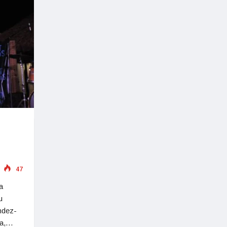
47
a
u
ndez-
ga,…