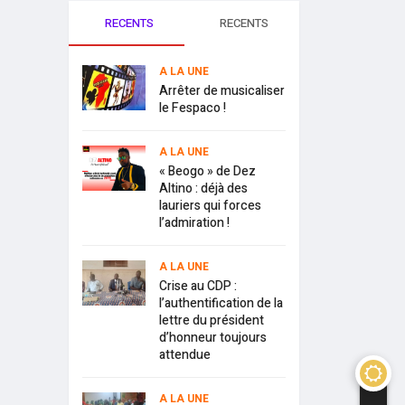
RECENTS
RECENTS
A LA UNE
Arrêter de musicaliser
le Fespaco !
A LA UNE
« Beogo » de Dez
Altino : déjà des
lauriers qui forces
l’admiration !
A LA UNE
Crise au CDP :
l’authentification de la
lettre du président
d’honneur toujours
attendue
A LA UNE