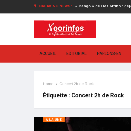
BREAKING NEWS :
« Beogo » de Dez Altino : déjà
ACCUEIL
EDITORIAL
PARLONS-EN
Home
Concert 2h de Rock
Étiquette :
Concert 2h de Rock
A LA UNE