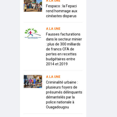
A LA UNE
Fespaco : la Fepaci
rend hommage aux
cinéastes disparus
A LA UNE
Fausses facturations
dans le secteur minier
: plus de 300 milliards
de francs CFA de
pertes en recettes
budgétaires entre
2014 et 2019
A LA UNE
Criminalité urbaine :
plusieurs foyers de
présumés délinquants
démantelés par la
police nationale à
Ouagadougou