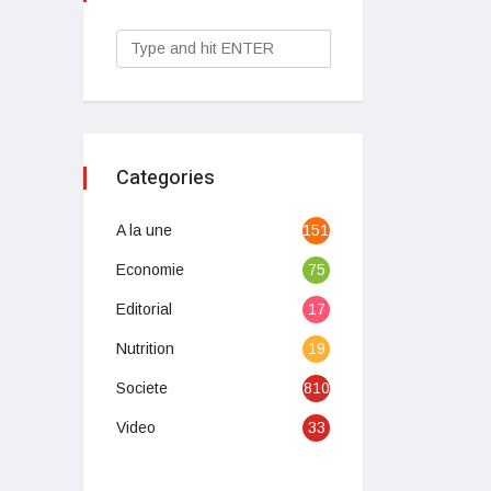
Categories
A la une
1513
Economie
75
Editorial
17
Nutrition
19
Societe
810
Video
33