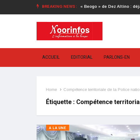
BREAKING NEWS :
« Beogo » de Dez Altino : déjà
ACCUEIL
EDITORIAL
PARLONS-EN
Home
Compétence territoriale de la Police natio
Étiquette :
Compétence territorial
A LA UNE