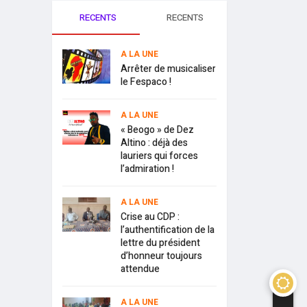
RECENTS
RECENTS
A LA UNE
Arrêter de musicaliser
le Fespaco !
A LA UNE
« Beogo » de Dez
Altino : déjà des
lauriers qui forces
l’admiration !
A LA UNE
Crise au CDP :
l’authentification de la
lettre du président
d’honneur toujours
attendue
A LA UNE