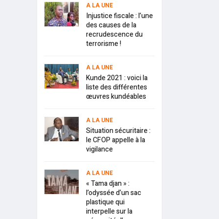
A LA UNE
Injustice fiscale : l’une
des causes de la
recrudescence du
terrorisme !
A LA UNE
Kunde 2021 : voici la
liste des différentes
œuvres kundéables
A LA UNE
Situation sécuritaire :
le CFOP appelle à la
vigilance
A LA UNE
« Tama djan » :
l’odyssée d’un sac
plastique qui
interpelle sur la