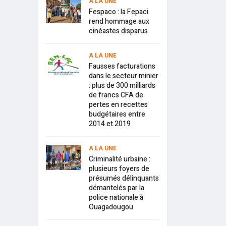
A LA UNE
Fespaco : la Fepaci
rend hommage aux
cinéastes disparus
A LA UNE
Fausses facturations
dans le secteur minier
: plus de 300 milliards
de francs CFA de
pertes en recettes
budgétaires entre
2014 et 2019
A LA UNE
Criminalité urbaine :
plusieurs foyers de
présumés délinquants
démantelés par la
police nationale à
Ouagadougou