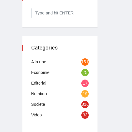
Categories
A la une
1513
Economie
75
Editorial
17
Nutrition
19
Societe
810
Video
33