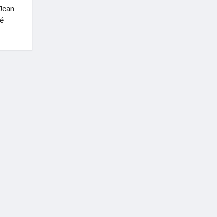
 Jean
né