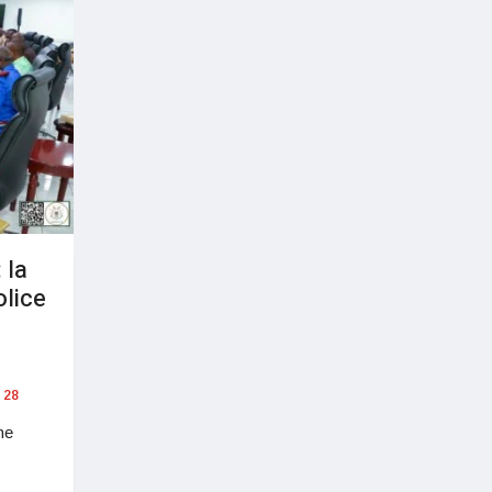
 la
olice
28
ne