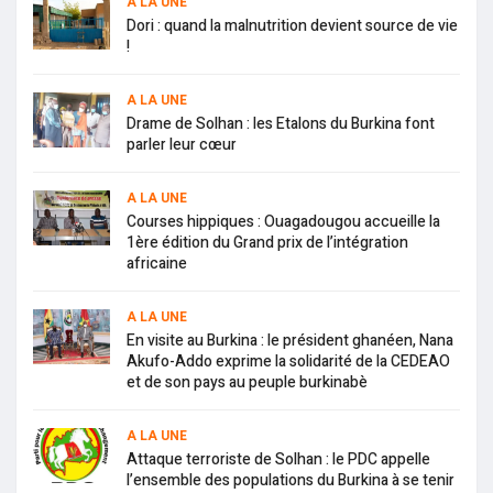
A LA UNE
Dori : quand la malnutrition devient source de vie
!
A LA UNE
Drame de Solhan : les Etalons du Burkina font
parler leur cœur
A LA UNE
Courses hippiques : Ouagadougou accueille la
1ère édition du Grand prix de l’intégration
africaine
A LA UNE
En visite au Burkina : le président ghanéen, Nana
Akufo-Addo exprime la solidarité de la CEDEAO
et de son pays au peuple burkinabè
A LA UNE
Attaque terroriste de Solhan : le PDC appelle
l’ensemble des populations du Burkina à se tenir