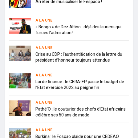
Arrêter de musicaliser le Fespaco !
A LA UNE
« Beogo » de Dez Altino : déjà des lauriers qui
forces l’admiration !
A LA UNE
Crise au CDP : l’authentification de la lettre du
président d’honneur toujours attendue
A LA UNE
Loi de finance : le CERA-FP passe le budget de
l’Etat exercice 2022 au peigne fin
A LA UNE
Pathé’O : le couturier des chefs d’Etat africains
célèbre ses 50 ans de mode
A LA UNE
Burkina : le Foscao plaide pour une CEDEAO