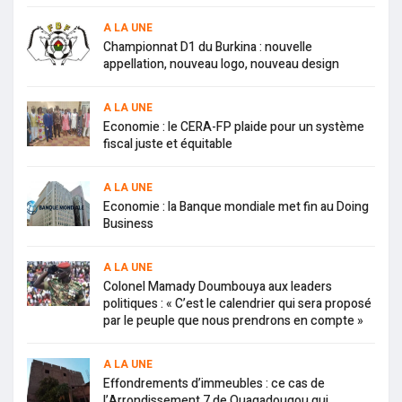
A LA UNE
Championnat D1 du Burkina : nouvelle
appellation, nouveau logo, nouveau design
A LA UNE
Economie : le CERA-FP plaide pour un système
fiscal juste et équitable
A LA UNE
Economie : la Banque mondiale met fin au Doing
Business
A LA UNE
Colonel Mamady Doumbouya aux leaders
politiques : « C’est le calendrier qui sera proposé
par le peuple que nous prendrons en compte »
A LA UNE
Effondrements d’immeubles : ce cas de
l’Arrondissement 7 de Ouagadougou qui