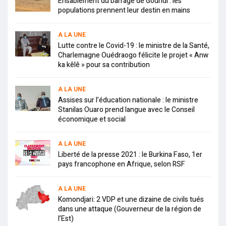
Ensablement du barrage de Goundi : les
populations prennent leur destin en mains
A LA UNE
Lutte contre le Covid-19 : le ministre de la Santé,
Charlemagne Ouédraogo félicite le projet « Anw
ka kêlê » pour sa contribution
A LA UNE
Assises sur l’éducation nationale : le ministre
Stanilas Ouaro prend langue avec le Conseil
économique et social
A LA UNE
Liberté de la presse 2021 : le Burkina Faso, 1er
pays francophone en Afrique, selon RSF
A LA UNE
Komondjari: 2 VDP et une dizaine de civils tués
dans une attaque (Gouverneur de la région de
l’Est)