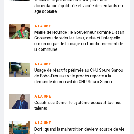
scolaire : le président du Faso pour une
alimentation équilibrée et variée des enfants en
âge scolaire
A LA UNE
Mairie de Houndé : le Gouverneur somme Dissan
Gnoumou de vider les lieux, celui-ci l’interpelle
sur un risque de blocage du fonctionnement de
la commune
A LA UNE
Usage de réactifs périmée au CHU Souro Sanou
de Bobo-Dioulasso : le procès reporté à la
demande du conseil du CHU Souro Sanon
A LA UNE
Coach Issa Deme : le système éducatif tue nos
talents
A LA UNE
Dori : quand la malnutrition devient source de vie