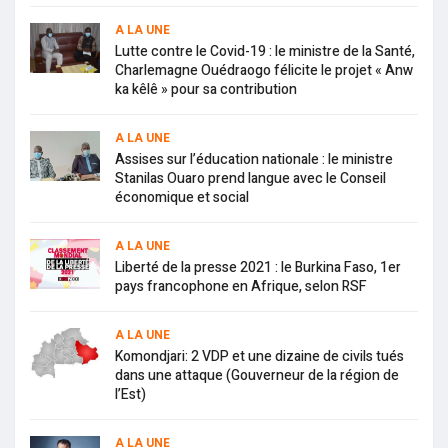
A LA UNE
Lutte contre le Covid-19 : le ministre de la Santé,
Charlemagne Ouédraogo félicite le projet « Anw
ka kêlê » pour sa contribution
A LA UNE
Assises sur l’éducation nationale : le ministre
Stanilas Ouaro prend langue avec le Conseil
économique et social
A LA UNE
Liberté de la presse 2021 : le Burkina Faso, 1er
pays francophone en Afrique, selon RSF
A LA UNE
Komondjari: 2 VDP et une dizaine de civils tués
dans une attaque (Gouverneur de la région de
l’Est)
A LA UNE