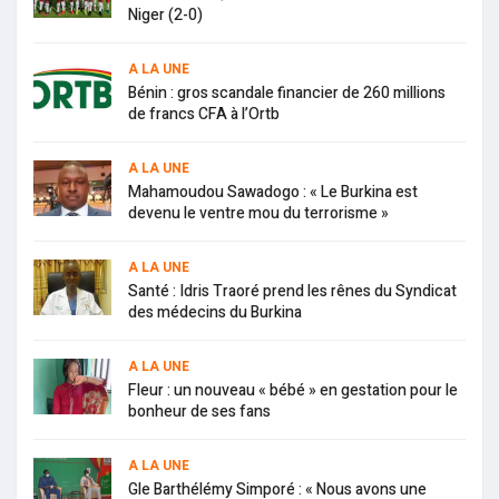
Niger (2-0)
A LA UNE
Bénin : gros scandale financier de 260 millions
de francs CFA à l’Ortb
A LA UNE
Mahamoudou Sawadogo : « Le Burkina est
devenu le ventre mou du terrorisme »
A LA UNE
Santé : Idris Traoré prend les rênes du Syndicat
des médecins du Burkina
A LA UNE
Fleur : un nouveau « bébé » en gestation pour le
bonheur de ses fans
A LA UNE
Gle Barthélémy Simporé : « Nous avons une