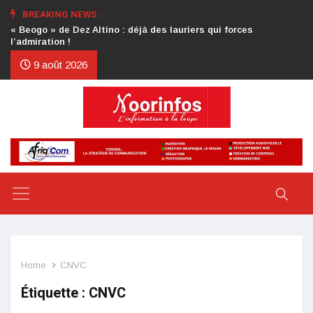
BREAKING NEWS :
Crise au CDP : l’authentification de la lettre du président
d’honneur toujours attendue
9 août 2026
Home
CNVC
Étiquette :
CNVC