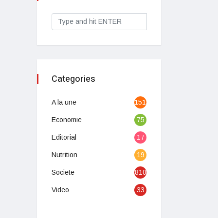
Categories
A la une
1513
Economie
75
Editorial
17
Nutrition
19
Societe
810
Video
33