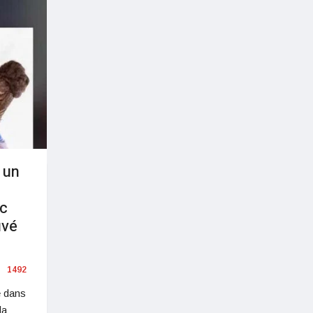
 un
ec
uvé
1492
e dans
la