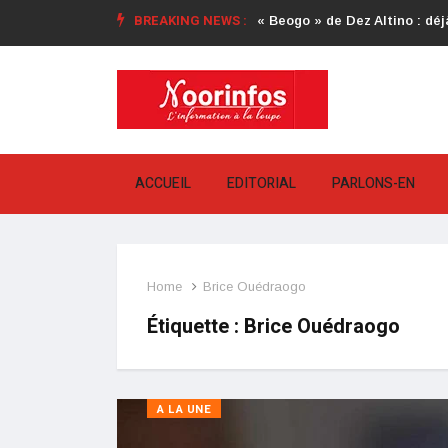
BREAKING NEWS :
« Beogo » de Dez Altino : déjà
ACCUEIL
EDITORIAL
PARLONS-EN
Home
Brice Ouédraogo
Étiquette :
Brice Ouédraogo
A LA UNE