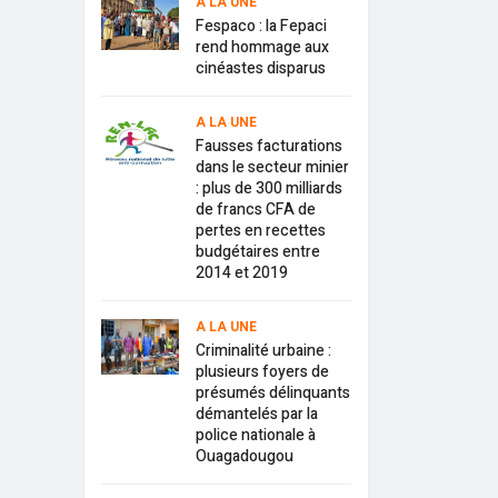
A LA UNE
Fespaco : la Fepaci
rend hommage aux
cinéastes disparus
A LA UNE
Fausses facturations
dans le secteur minier
: plus de 300 milliards
de francs CFA de
pertes en recettes
budgétaires entre
2014 et 2019
A LA UNE
Criminalité urbaine :
plusieurs foyers de
présumés délinquants
démantelés par la
police nationale à
Ouagadougou