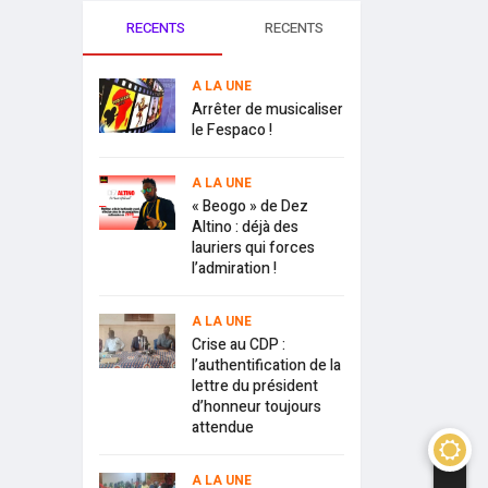
RECENTS
RECENTS
A LA UNE
Arrêter de musicaliser
le Fespaco !
A LA UNE
« Beogo » de Dez
Altino : déjà des
lauriers qui forces
l’admiration !
A LA UNE
Crise au CDP :
l’authentification de la
lettre du président
d’honneur toujours
attendue
A LA UNE