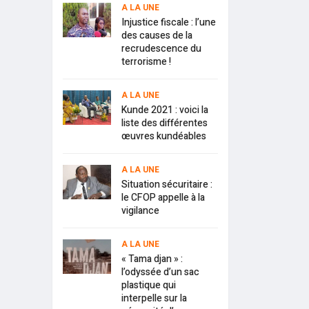
A LA UNE
Injustice fiscale : l’une
des causes de la
recrudescence du
terrorisme !
A LA UNE
Kunde 2021 : voici la
liste des différentes
œuvres kundéables
A LA UNE
Situation sécuritaire :
le CFOP appelle à la
vigilance
A LA UNE
« Tama djan » :
l’odyssée d’un sac
plastique qui
interpelle sur la