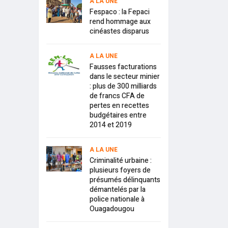
A LA UNE
Fespaco : la Fepaci
rend hommage aux
cinéastes disparus
A LA UNE
Fausses facturations
dans le secteur minier
: plus de 300 milliards
de francs CFA de
pertes en recettes
budgétaires entre
2014 et 2019
A LA UNE
Criminalité urbaine :
plusieurs foyers de
présumés délinquants
démantelés par la
police nationale à
Ouagadougou