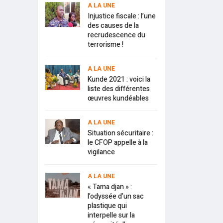
A LA UNE
Injustice fiscale : l’une
des causes de la
recrudescence du
terrorisme !
A LA UNE
Kunde 2021 : voici la
liste des différentes
œuvres kundéables
A LA UNE
Situation sécuritaire :
le CFOP appelle à la
vigilance
A LA UNE
« Tama djan » :
l’odyssée d’un sac
plastique qui
interpelle sur la