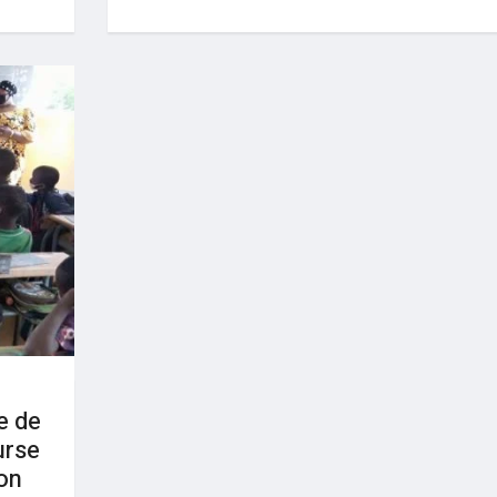
e de
urse
on