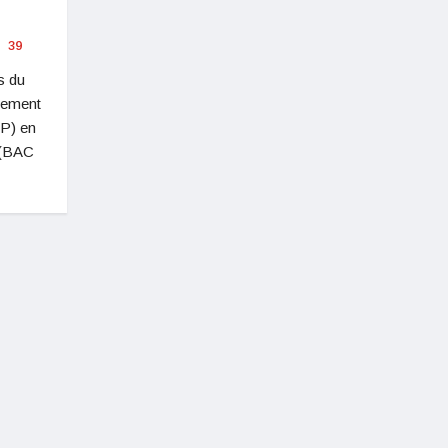
39
s du
gnement
TP) en
 (BAC