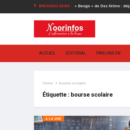
BREAKING NEWS :
« Beogo » de Dez Altino : déjà
ACCUEIL
EDITORIAL
PARLONS-EN
Home
bourse scolaire
Étiquette :
bourse scolaire
A LA UNE