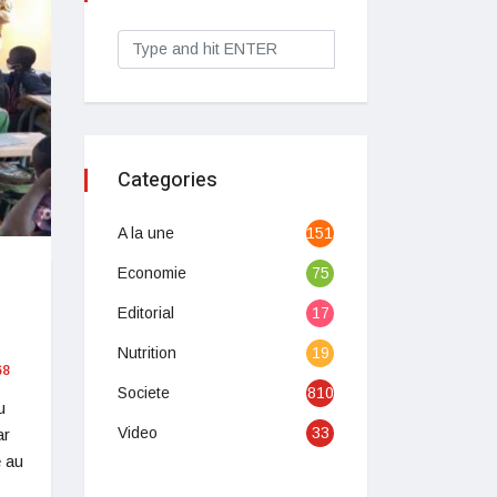
Categories
A la une
1513
Economie
75
Editorial
17
Nutrition
19
68
Societe
810
u
Video
33
ar
e au