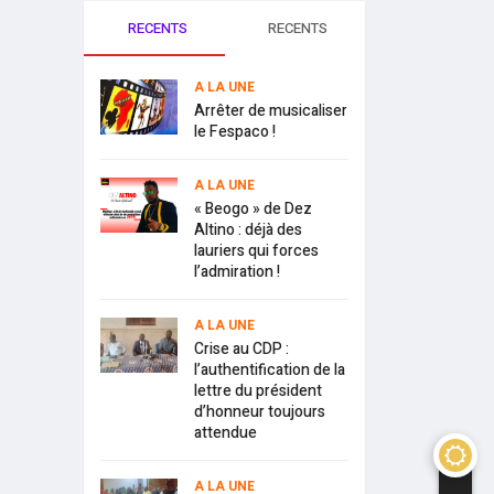
RECENTS
RECENTS
A LA UNE
Arrêter de musicaliser
le Fespaco !
A LA UNE
« Beogo » de Dez
Altino : déjà des
lauriers qui forces
l’admiration !
A LA UNE
Crise au CDP :
l’authentification de la
lettre du président
d’honneur toujours
attendue
A LA UNE