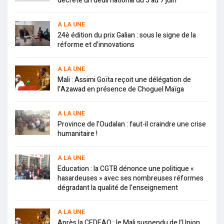
décrète un deuil national du 5 au 7 juin
A LA UNE
24è édition du prix Galian : sous le signe de la
réforme et d’innovations
A LA UNE
Mali : Assimi Goïta reçoit une délégation de
l’Azawad en présence de Choguel Maïga
A LA UNE
Province de l’Oudalan : faut-il craindre une crise
humanitaire !
A LA UNE
Education : la CGTB dénonce une politique «
hasardeuses » avec ses nombreuses réformes
dégradant la qualité de l’enseignement
A LA UNE
Après la CEDEAO : le Mali suspendu de l’Union