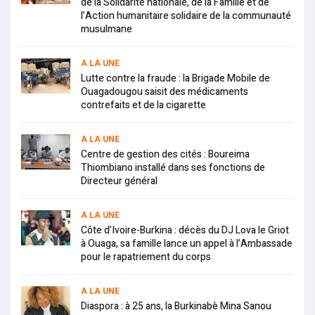
de la Solidarité nationale, de la Famille et de
l’Action humanitaire solidaire de la communauté
musulmane
A LA UNE
Lutte contre la fraude : la Brigade Mobile de
Ouagadougou saisit des médicaments
contrefaits et de la cigarette
A LA UNE
Centre de gestion des cités : Boureima
Thiombiano installé dans ses fonctions de
Directeur général
A LA UNE
Côte d’Ivoire-Burkina : décès du DJ Lova le Griot
à Ouaga, sa famille lance un appel à l’Ambassade
pour le rapatriement du corps
A LA UNE
Diaspora : à 25 ans, la Burkinabè Mina Sanou