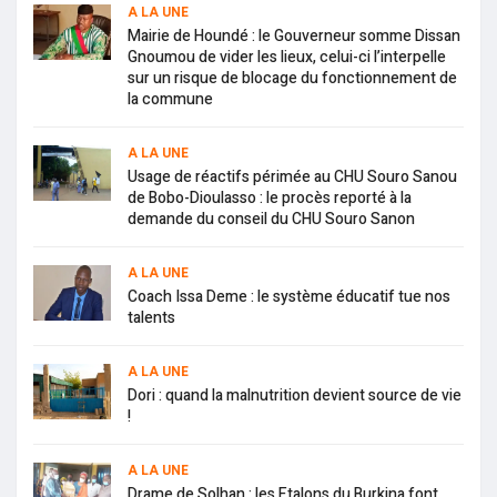
A LA UNE
Mairie de Houndé : le Gouverneur somme Dissan
Gnoumou de vider les lieux, celui-ci l’interpelle
sur un risque de blocage du fonctionnement de
la commune
A LA UNE
Usage de réactifs périmée au CHU Souro Sanou
de Bobo-Dioulasso : le procès reporté à la
demande du conseil du CHU Souro Sanon
A LA UNE
Coach Issa Deme : le système éducatif tue nos
talents
A LA UNE
Dori : quand la malnutrition devient source de vie
!
A LA UNE
Drame de Solhan : les Etalons du Burkina font