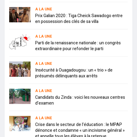
A LA UNE
Prix Galian 2020 : Tiga Cheick Sawadogo entre
en possession des clés de sa villa
A LA UNE
Parti de la renaissance nationale : un congrès
extraordinaire pour refonder le parti
A LA UNE
Insécurité à Ouagadougou : un « trio » de
présumés délinquants aux arrêts
A LA UNE
Candidats du Zinda : voici les nouveaux centres
d’examen
A LA UNE
Crise dans le secteur de l’éducation : le MPAP
dénonce et condamne « un incivisme général »
et appelle tous les élèves à la retenue