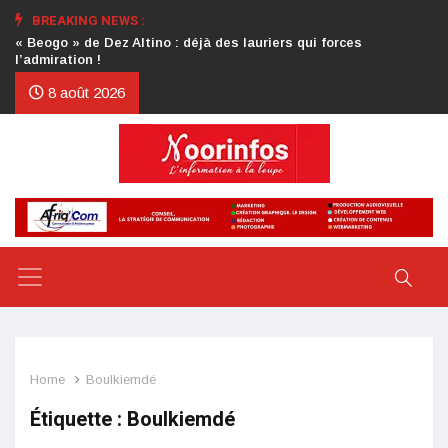
BREAKING NEWS :
Crise au CDP : l’authentification de la lettre du président
d’honneur toujours attendue
8 août 2026
Home
Boulkiemdé
Étiquette :
Boulkiemdé