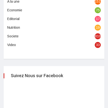
A la une
1513
Economie
75
Editorial
17
Nutrition
19
Societe
810
Video
33
Suivez Nous sur Facebook