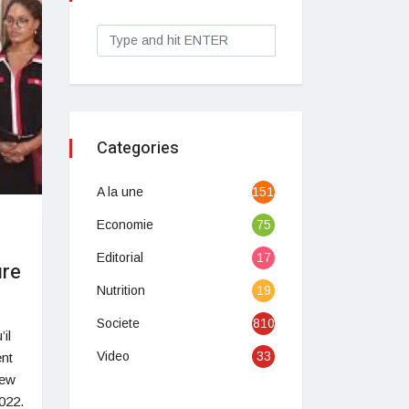
Categories
A la une
1513
Economie
75
Editorial
17
ure
Nutrition
19
Societe
810
il
Video
33
ent
iew
022.