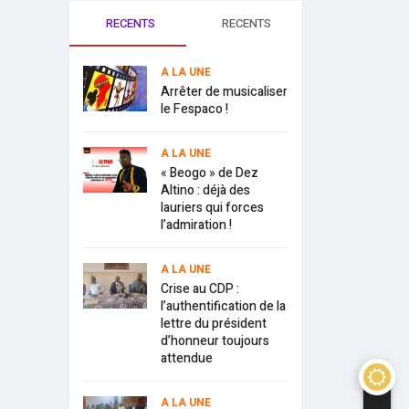
RECENTS
RECENTS
A LA UNE
Arrêter de musicaliser
le Fespaco !
A LA UNE
« Beogo » de Dez
Altino : déjà des
lauriers qui forces
l’admiration !
A LA UNE
Crise au CDP :
l’authentification de la
lettre du président
d’honneur toujours
attendue
A LA UNE