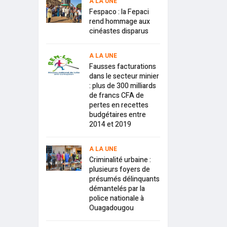
A LA UNE
Fespaco : la Fepaci
rend hommage aux
cinéastes disparus
A LA UNE
Fausses facturations
dans le secteur minier
: plus de 300 milliards
de francs CFA de
pertes en recettes
budgétaires entre
2014 et 2019
A LA UNE
Criminalité urbaine :
plusieurs foyers de
présumés délinquants
démantelés par la
police nationale à
Ouagadougou