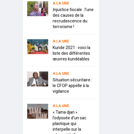
A LA UNE
Injustice fiscale : l’une
des causes de la
recrudescence du
terrorisme !
A LA UNE
Kunde 2021 : voici la
liste des différentes
œuvres kundéables
A LA UNE
Situation sécuritaire :
le CFOP appelle à la
vigilance
A LA UNE
« Tama djan » :
l’odyssée d’un sac
plastique qui
interpelle sur la