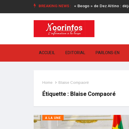
BREAKING NEWS :
« Beogo » de Dez Altino : déjà
ACCUEIL
EDITORIAL
PARLONS-EN
Home
Blaise Compaoré
Étiquette :
Blaise Compaoré
A LA UNE