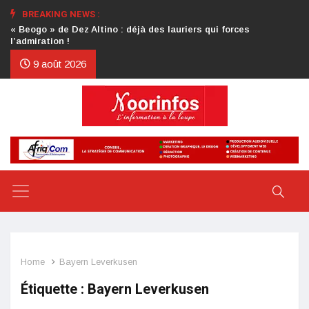
BREAKING NEWS :
Crise au CDP : l’authentification de la lettre du président
d’honneur toujours attendue
9 août 2026
Home
Bayern Leverkusen
Étiquette :
Bayern Leverkusen