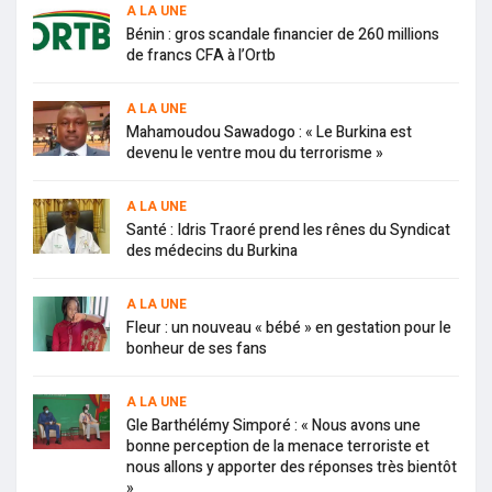
A LA UNE
Bénin : gros scandale financier de 260 millions
de francs CFA à l’Ortb
A LA UNE
Mahamoudou Sawadogo : « Le Burkina est
devenu le ventre mou du terrorisme »
A LA UNE
Santé : Idris Traoré prend les rênes du Syndicat
des médecins du Burkina
A LA UNE
Fleur : un nouveau « bébé » en gestation pour le
bonheur de ses fans
A LA UNE
Gle Barthélémy Simporé : « Nous avons une
bonne perception de la menace terroriste et
nous allons y apporter des réponses très bientôt
»