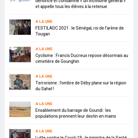
dénonce et condamne « un incivisme général »
et appelle tous les élèves à la retenue
A LA UNE
FESTILADC 2021 : le Sénégal, roi de l’arène de
Tougan
A LA UNE
Cyclisme : Francis Ducreux repose désormais au
cimetière de Gounghin
A LA UNE
Terrorisme : l’ombre de Déby plane sur la région
du Sahel !
A LA UNE
Ensablement du barrage de Goundi : les
populations prennent leur destin en mains
A LA UNE
Lutte contre le Covid-19 : le ministre de la Santé,