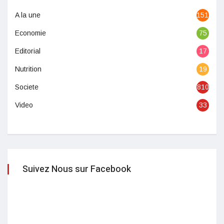
A la une
1513
Economie
75
Editorial
17
Nutrition
19
Societe
810
Video
33
Suivez Nous sur Facebook