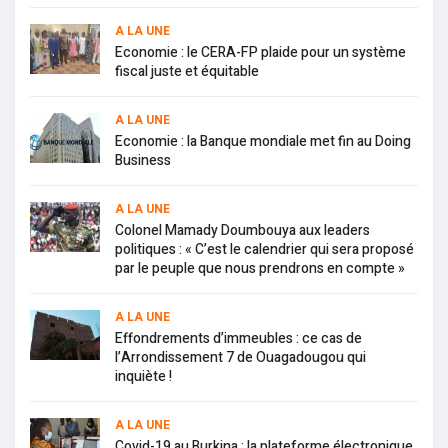
A LA UNE
Economie : le CERA-FP plaide pour un système
fiscal juste et équitable
A LA UNE
Economie : la Banque mondiale met fin au Doing
Business
A LA UNE
Colonel Mamady Doumbouya aux leaders
politiques : « C’est le calendrier qui sera proposé
par le peuple que nous prendrons en compte »
A LA UNE
Effondrements d’immeubles : ce cas de
l’Arrondissement 7 de Ouagadougou qui
inquiète !
A LA UNE
Covid-19 au Burkina : la plateforme électronique,