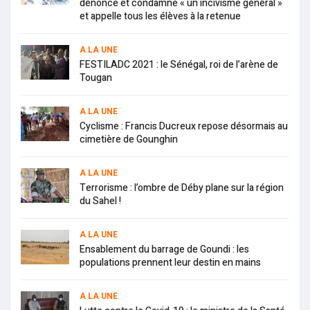
dénonce et condamne « un incivisme général »
et appelle tous les élèves à la retenue
A LA UNE
FESTILADC 2021 : le Sénégal, roi de l’arène de
Tougan
A LA UNE
Cyclisme : Francis Ducreux repose désormais au
cimetière de Gounghin
A LA UNE
Terrorisme : l’ombre de Déby plane sur la région
du Sahel !
A LA UNE
Ensablement du barrage de Goundi : les
populations prennent leur destin en mains
A LA UNE