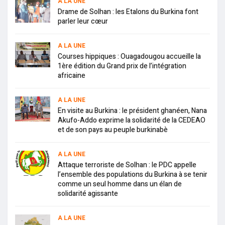
A LA UNE
Drame de Solhan : les Etalons du Burkina font
parler leur cœur
A LA UNE
Courses hippiques : Ouagadougou accueille la
1ère édition du Grand prix de l’intégration
africaine
A LA UNE
En visite au Burkina : le président ghanéen, Nana
Akufo-Addo exprime la solidarité de la CEDEAO
et de son pays au peuple burkinabè
A LA UNE
Attaque terroriste de Solhan : le PDC appelle
l’ensemble des populations du Burkina à se tenir
comme un seul homme dans un élan de
solidarité agissante
A LA UNE