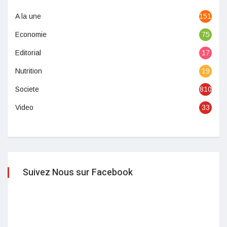
A la une
1513
Economie
75
Editorial
17
Nutrition
19
Societe
810
Video
33
Suivez Nous sur Facebook