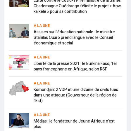
Lutte contre le Covid-19 : le ministre de la Santé,
Charlemagne Ouédraogo félicite le projet « Anw
ka kêlê » pour sa contribution
A LA UNE
Assises sur l’éducation nationale : le ministre
Stanilas Ouaro prend langue avec le Conseil
économique et social
A LA UNE
Liberté de la presse 2021 : le Burkina Faso, 1er
pays francophone en Afrique, selon RSF
A LA UNE
Komondjari: 2 VDP et une dizaine de civils tués
dans une attaque (Gouverneur de la région de
l’Est)
A LA UNE
Médias : le fondateur de Jeune Afrique n’est
plus