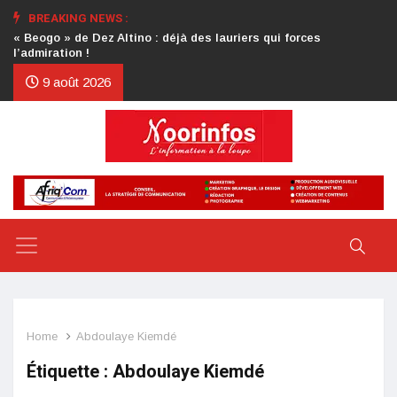
BREAKING NEWS :
Crise au CDP : l’authentification de la lettre du président
d’honneur toujours attendue
9 août 2026
Home
Abdoulaye Kiemdé
Étiquette :
Abdoulaye Kiemdé