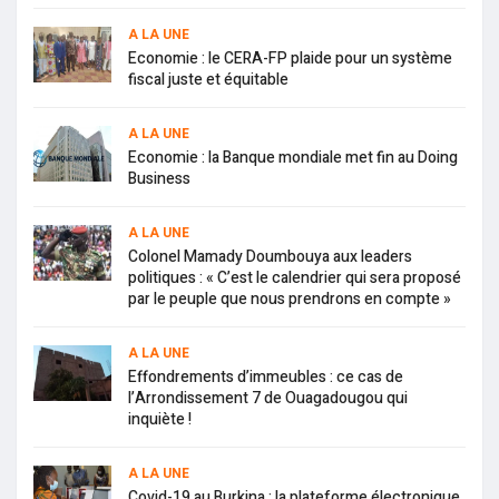
A LA UNE
Economie : le CERA-FP plaide pour un système
fiscal juste et équitable
A LA UNE
Economie : la Banque mondiale met fin au Doing
Business
A LA UNE
Colonel Mamady Doumbouya aux leaders
politiques : « C’est le calendrier qui sera proposé
par le peuple que nous prendrons en compte »
A LA UNE
Effondrements d’immeubles : ce cas de
l’Arrondissement 7 de Ouagadougou qui
inquiète !
A LA UNE
Covid-19 au Burkina : la plateforme électronique,