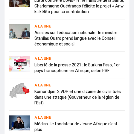
Lutte contre le Covid-19 : le ministre de la Santé,
Charlemagne Ouédraogo félicite le projet « Anw
ka kêlê » pour sa contribution
A LA UNE
Assises sur l’éducation nationale : le ministre
Stanilas Ouaro prend langue avec le Conseil
économique et social
A LA UNE
Liberté de la presse 2021 : le Burkina Faso, 1er
pays francophone en Afrique, selon RSF
A LA UNE
Komondjari: 2 VDP et une dizaine de civils tués
dans une attaque (Gouverneur de la région de
l’Est)
A LA UNE
Médias : le fondateur de Jeune Afrique n’est
plus