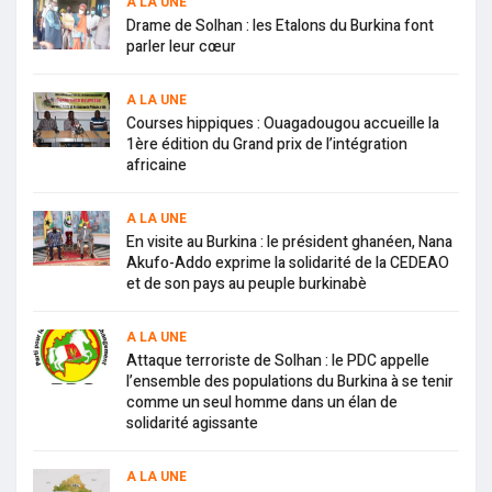
A LA UNE
Drame de Solhan : les Etalons du Burkina font
parler leur cœur
A LA UNE
Courses hippiques : Ouagadougou accueille la
1ère édition du Grand prix de l’intégration
africaine
A LA UNE
En visite au Burkina : le président ghanéen, Nana
Akufo-Addo exprime la solidarité de la CEDEAO
et de son pays au peuple burkinabè
A LA UNE
Attaque terroriste de Solhan : le PDC appelle
l’ensemble des populations du Burkina à se tenir
comme un seul homme dans un élan de
solidarité agissante
A LA UNE