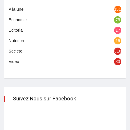
A la une
1513
Economie
75
Editorial
17
Nutrition
19
Societe
810
Video
33
Suivez Nous sur Facebook