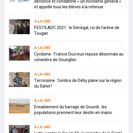
dénonce et condamne « un incivisme général »
et appelle tous les élèves à la retenue
A LA UNE
FESTILADC 2021 : le Sénégal, roi de l’arène de
Tougan
A LA UNE
Cyclisme : Francis Ducreux repose désormais au
cimetière de Gounghin
A LA UNE
Terrorisme : l’ombre de Déby plane sur la région
du Sahel !
A LA UNE
Ensablement du barrage de Goundi : les
populations prennent leur destin en mains
A LA UNE