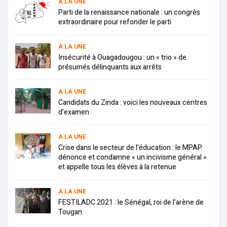
A LA UNE
Parti de la renaissance nationale : un congrès
extraordinaire pour refonder le parti
A LA UNE
Insécurité à Ouagadougou : un « trio » de
présumés délinquants aux arrêts
A LA UNE
Candidats du Zinda : voici les nouveaux centres
d’examen
A LA UNE
Crise dans le secteur de l’éducation : le MPAP
dénonce et condamne « un incivisme général »
et appelle tous les élèves à la retenue
A LA UNE
FESTILADC 2021 : le Sénégal, roi de l’arène de
Tougan