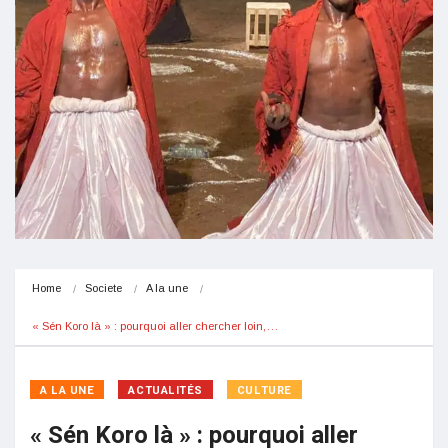
Home
Societe
A la une
« Sén Koro là » : pourquoi aller chercher loin,…
A LA UNE
ACTUALITÉS
CULTURE
« Sén Koro là » : pourquoi aller