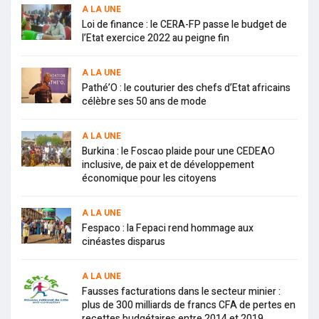
A LA UNE
Loi de finance : le CERA-FP passe le budget de
l’Etat exercice 2022 au peigne fin
A LA UNE
Pathé’O : le couturier des chefs d’Etat africains
célèbre ses 50 ans de mode
A LA UNE
Burkina : le Foscao plaide pour une CEDEAO
inclusive, de paix et de développement
économique pour les citoyens
A LA UNE
Fespaco : la Fepaci rend hommage aux
cinéastes disparus
A LA UNE
Fausses facturations dans le secteur minier :
plus de 300 milliards de francs CFA de pertes en
recettes budgétaires entre 2014 et 2019