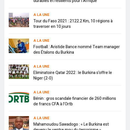
durables et résilients pour l’Afrique
A LA UNE
Tour du Faso 2021 : 2122.2 Km, 10 régions à
traverser en 10 jours
A LA UNE
Football : Aristide Bance nommé Team manager
des Étalons du Burkina
A LA UNE
Eliminatoire Qatar 2022 : le Burkina s’offre le
Niger (2-0)
A LA UNE
Bénin : gros scandale financier de 260 millions
de francs CFA à l’Ortb
A LA UNE
Mahamoudou Sawadogo : « Le Burkina est
devenu le ventre mou du terrorisme »