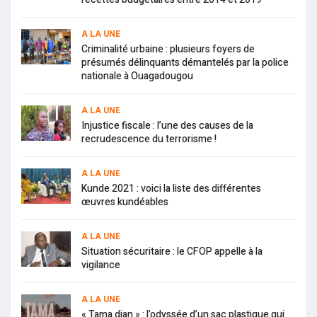
A LA UNE
Criminalité urbaine : plusieurs foyers de
présumés délinquants démantelés par la police
nationale à Ouagadougou
A LA UNE
Injustice fiscale : l’une des causes de la
recrudescence du terrorisme !
A LA UNE
Kunde 2021 : voici la liste des différentes
œuvres kundéables
A LA UNE
Situation sécuritaire : le CFOP appelle à la
vigilance
A LA UNE
« Tama djan » : l’odyssée d’un sac plastique qui