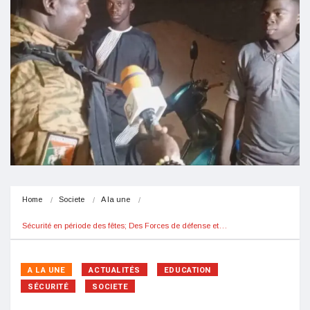
Home
Societe
A la une
Sécurité en période des fêtes; Des Forces de défense et…
A LA UNE
ACTUALITÉS
EDUCATION
SÉCURITÉ
SOCIETE