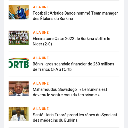
A LA UNE
Football : Aristide Bance nommé Team manager
des Étalons du Burkina
A LA UNE
Eliminatoire Qatar 2022 : le Burkina s’offre le
Niger (2-0)
A LA UNE
Bénin : gros scandale financier de 260 millions
de francs CFA à l’Ortb
A LA UNE
Mahamoudou Sawadogo : « Le Burkina est
devenu le ventre mou du terrorisme »
A LA UNE
Santé : Idris Traoré prend les rênes du Syndicat
des médecins du Burkina