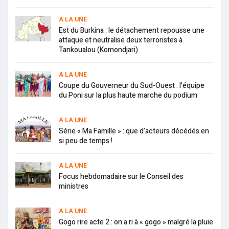
A LA UNE
Est du Burkina : le détachement repousse une
attaque et neutralise deux terroristes à
Tankoualou (Komondjari)
A LA UNE
Coupe du Gouverneur du Sud-Ouest : l’équipe
du Poni sur la plus haute marche du podium
A LA UNE
Série « Ma Famille » : que d’acteurs décédés en
si peu de temps !
A LA UNE
Focus hebdomadaire sur le Conseil des
ministres
A LA UNE
Gogo rire acte 2 : on a ri à « gogo » malgré la pluie