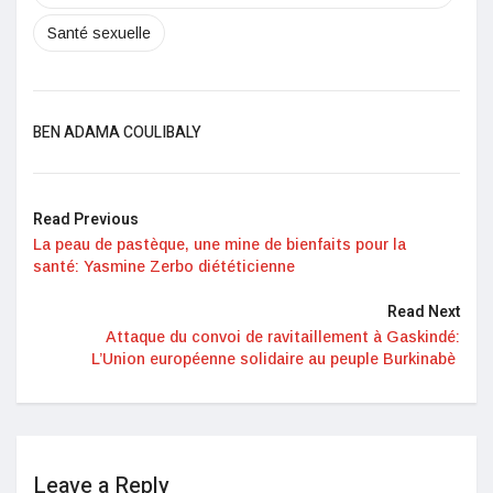
Santé sexuelle
BEN ADAMA COULIBALY
Read Previous
La peau de pastèque, une mine de bienfaits pour la
santé: Yasmine Zerbo diététicienne
Read Next
Attaque du convoi de ravitaillement à Gaskindé:
L’Union européenne solidaire au peuple Burkinabè
Leave a Reply