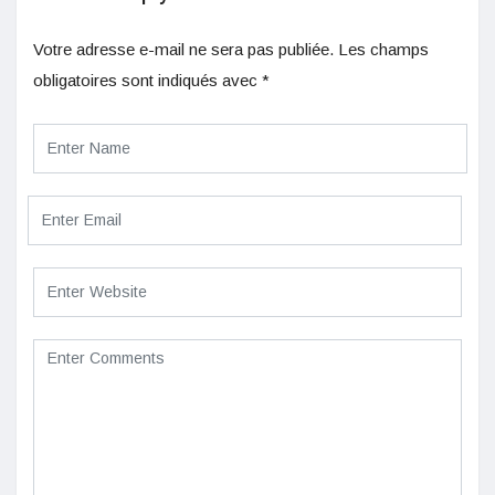
Votre adresse e-mail ne sera pas publiée.
Les champs
obligatoires sont indiqués avec
*