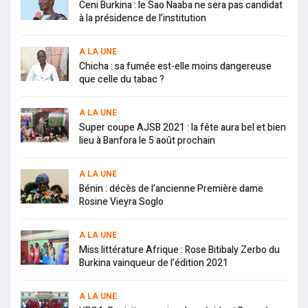
Ceni Burkina : le Sao Naaba ne sera pas candidat
à la présidence de l’institution
A LA UNE
Chicha : sa fumée est-elle moins dangereuse
que celle du tabac ?
A LA UNE
Super coupe AJSB 2021 : la fête aura bel et bien
lieu à Banfora le 5 août prochain
A LA UNE
Bénin : décès de l’ancienne Première dame
Rosine Vieyra Soglo
A LA UNE
Miss littérature Afrique : Rose Bitibaly Zerbo du
Burkina vainqueur de l’édition 2021
A LA UNE