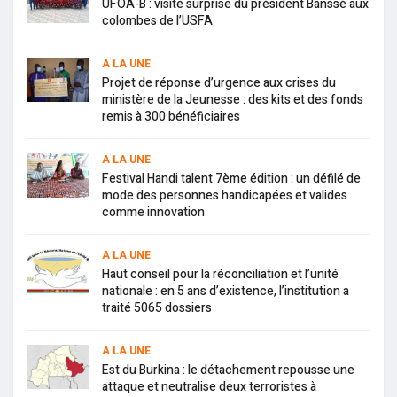
UFOA-B : visite surprise du président Banssé aux
colombes de l’USFA
A LA UNE
Projet de réponse d’urgence aux crises du
ministère de la Jeunesse : des kits et des fonds
remis à 300 bénéficiaires
A LA UNE
Festival Handi talent 7ème édition : un défilé de
mode des personnes handicapées et valides
comme innovation
A LA UNE
Haut conseil pour la réconciliation et l’unité
nationale : en 5 ans d’existence, l’institution a
traité 5065 dossiers
A LA UNE
Est du Burkina : le détachement repousse une
attaque et neutralise deux terroristes à