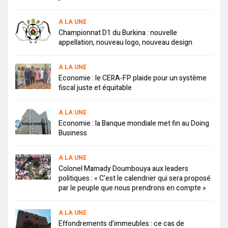
A LA UNE
Championnat D1 du Burkina : nouvelle
appellation, nouveau logo, nouveau design
A LA UNE
Economie : le CERA-FP plaide pour un système
fiscal juste et équitable
A LA UNE
Economie : la Banque mondiale met fin au Doing
Business
A LA UNE
Colonel Mamady Doumbouya aux leaders
politiques : « C’est le calendrier qui sera proposé
par le peuple que nous prendrons en compte »
A LA UNE
Effondrements d’immeubles : ce cas de