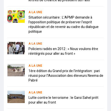
lettres de créance au président du Faso
A LA UNE
Situation sécuritaire : L’APMP demande à
l’opposition politique de préserver l’esprit
républicain et de revenir au cadre du dialogue
politique
A LA UNE
Policiers radiés en 2012 : « Nous voulons être
réintégrés pour aller au front »
A LA UNE
1ère édition du Grand prix de l’intégration : pari
réussi pour l’Association des éleveurs Neema de
Pabré
A LA UNE
Lutte contre le terrorisme : le Garsi Sahel prêt
pour aller au front