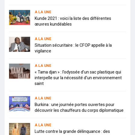
A LA UNE
Kunde 2021 : voici la liste des différentes
œuvres kundéables
A LA UNE
Situation sécuritaire : le CFOP appelle à la
vigilance
A LA UNE
« Tama djan » : l’odyssée d’un sac plastique qui
interpelle sur la nécessité d’un environnement
saint
A LA UNE
Burkina : une journée portes ouvertes pour
découvrir les chauffeurs du corps diplomatique
A LA UNE
Lutte contre la grande délinquance : des