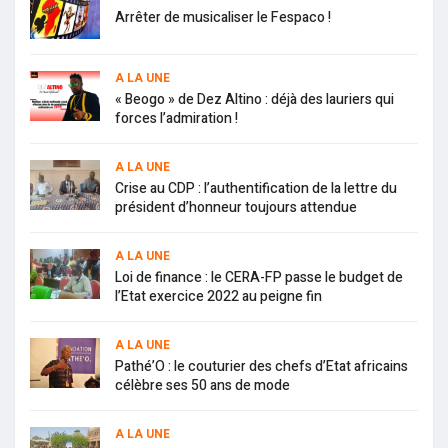
Arrêter de musicaliser le Fespaco !
A LA UNE
« Beogo » de Dez Altino : déjà des lauriers qui
forces l’admiration !
A LA UNE
Crise au CDP : l’authentification de la lettre du
président d’honneur toujours attendue
A LA UNE
Loi de finance : le CERA-FP passe le budget de
l’Etat exercice 2022 au peigne fin
A LA UNE
Pathé’O : le couturier des chefs d’Etat africains
célèbre ses 50 ans de mode
A LA UNE