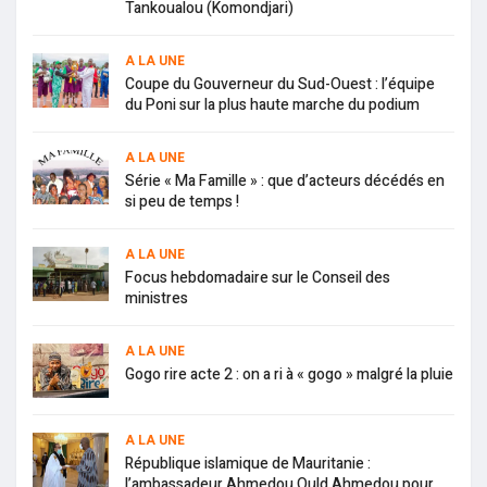
Tankoualou (Komondjari)
A LA UNE
Coupe du Gouverneur du Sud-Ouest : l’équipe
du Poni sur la plus haute marche du podium
A LA UNE
Série « Ma Famille » : que d’acteurs décédés en
si peu de temps !
A LA UNE
Focus hebdomadaire sur le Conseil des
ministres
A LA UNE
Gogo rire acte 2 : on a ri à « gogo » malgré la pluie
A LA UNE
République islamique de Mauritanie :
l’ambassadeur Ahmedou Ould Ahmedou pour