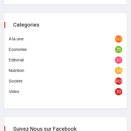
Categories
A la une
1513
Economie
75
Editorial
17
Nutrition
19
Societe
810
Video
33
Suivez Nous sur Facebook