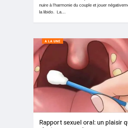
nuire à l’harmonie du couple et jouer négativem
la libido. La…
A LA UNE
Rapport sexuel oral: un plaisir q