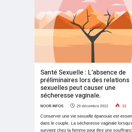
Santé Sexuelle : L’absence de
préliminaires lors des relations
sexuelles peut causer une
sécheresse vaginale.
NOOR INFOS
20 décembre 2022
21
Conserver une vie sexuelle épanouie est essent
dans le couple. La sécheresse vaginale lorsqu’e
survient chez la femme peut être une souffranc