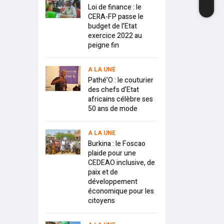
Loi de finance : le
CERA-FP passe le
budget de l’Etat
exercice 2022 au
peigne fin
A LA UNE
Pathé’O : le couturier
des chefs d’Etat
africains célèbre ses
50 ans de mode
A LA UNE
Burkina : le Foscao
plaide pour une
CEDEAO inclusive, de
paix et de
développement
économique pour les
citoyens