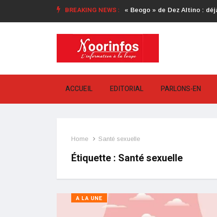
BREAKING NEWS :
« Beogo » de Dez Altino : déjà
ACCUEIL
EDITORIAL
PARLONS-EN
Home
Santé sexuelle
Étiquette :
Santé sexuelle
A LA UNE