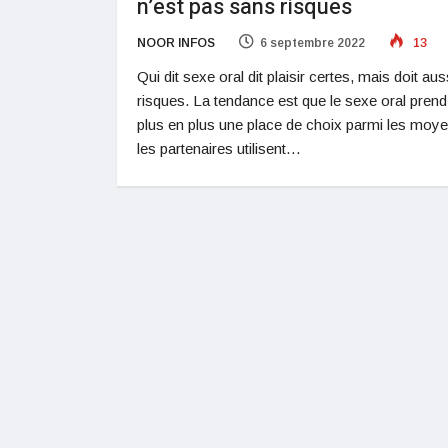
n’est pas sans risques
NOOR INFOS
6 septembre 2022
13
Qui dit sexe oral dit plaisir certes, mais doit aus
risques. La tendance est que le sexe oral prend
plus en plus une place de choix parmi les moy
les partenaires utilisent…