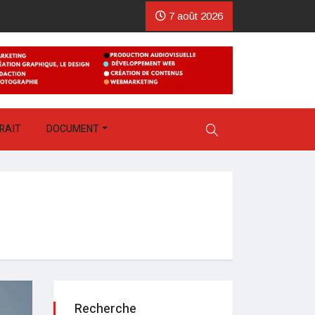
7 août 2026
RAIT
DOCUMENT
Recherche