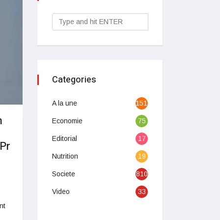
Categories
A la une
1513
n
Economie
75
Editorial
17
 Pr
Nutrition
19
Societe
810
Video
33
nt