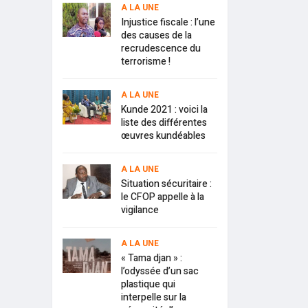
A LA UNE
Injustice fiscale : l’une
des causes de la
recrudescence du
terrorisme !
A LA UNE
Kunde 2021 : voici la
liste des différentes
œuvres kundéables
A LA UNE
Situation sécuritaire :
le CFOP appelle à la
vigilance
A LA UNE
« Tama djan » :
l’odyssée d’un sac
plastique qui
interpelle sur la