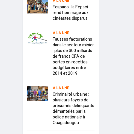
A LA UNE
Fespaco : la Fepaci
rend hommage aux
cinéastes disparus
A LA UNE
Fausses facturations
dans le secteur minier
: plus de 300 milliards
de francs CFA de
pertes en recettes
budgétaires entre
2014 et 2019
A LA UNE
Criminalité urbaine :
plusieurs foyers de
présumés délinquants
démantelés par la
police nationale à
Ouagadougou