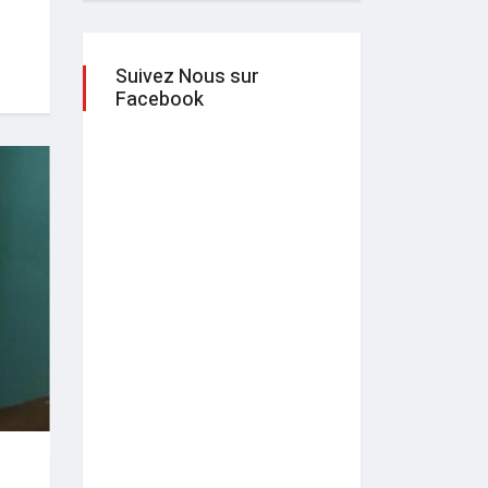
Suivez Nous sur
Facebook