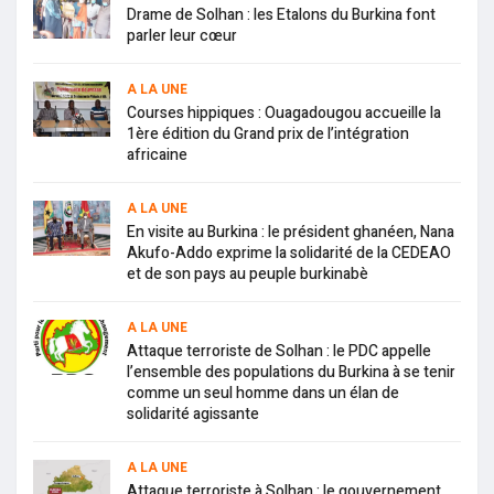
Drame de Solhan : les Etalons du Burkina font
parler leur cœur
A LA UNE
Courses hippiques : Ouagadougou accueille la
1ère édition du Grand prix de l’intégration
africaine
A LA UNE
En visite au Burkina : le président ghanéen, Nana
Akufo-Addo exprime la solidarité de la CEDEAO
et de son pays au peuple burkinabè
A LA UNE
Attaque terroriste de Solhan : le PDC appelle
l’ensemble des populations du Burkina à se tenir
comme un seul homme dans un élan de
solidarité agissante
A LA UNE
Attaque terroriste à Solhan : le gouvernement