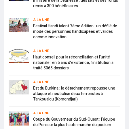
ministère de la Jeunesse : des kits et des fonds
remis à 300 bénéficiaires
A LA UNE
Festival Handi talent 7ème édition : un défilé de
mode des personnes handicapées et valides
comme innovation
A LA UNE
Haut conseil pour la réconciliation et l’unité
nationale : en 5 ans d’existence, l’institution a
traité 5065 dossiers
A LA UNE
Est du Burkina : le détachement repousse une
attaque et neutralise deux terroristes à
Tankoualou (Komondjari)
A LA UNE
Coupe du Gouverneur du Sud-Ouest : l’équipe
du Poni sur la plus haute marche du podium