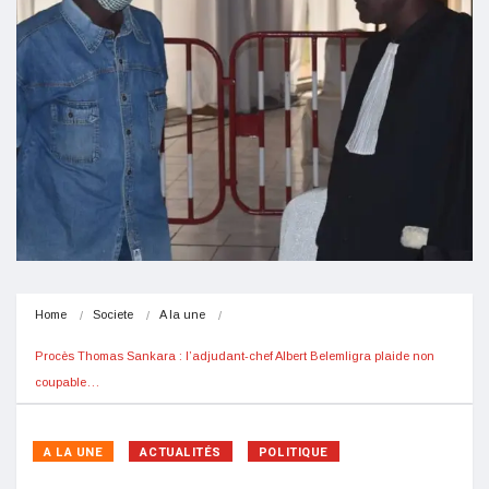
Home
Societe
A la une
Procès Thomas Sankara : l’adjudant-chef Albert Belemligra plaide non 
coupable…
A LA UNE
ACTUALITÉS
POLITIQUE