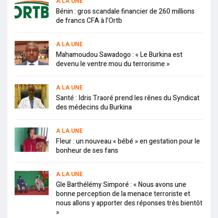
A LA UNE
Bénin : gros scandale financier de 260 millions
de francs CFA à l’Ortb
A LA UNE
Mahamoudou Sawadogo : « Le Burkina est
devenu le ventre mou du terrorisme »
A LA UNE
Santé : Idris Traoré prend les rênes du Syndicat
des médecins du Burkina
A LA UNE
Fleur : un nouveau « bébé » en gestation pour le
bonheur de ses fans
A LA UNE
Gle Barthélémy Simporé : « Nous avons une
bonne perception de la menace terroriste et
nous allons y apporter des réponses très bientôt
»