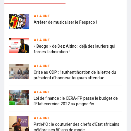
A LA UNE
Arrêter de musicaliser le Fespaco !
A LA UNE
« Beogo » de Dez Altino : déjà des lauriers qui
forces l’admiration !
A LA UNE
Crise au CDP : l’authentification de la lettre du
président d’honneur toujours attendue
A LA UNE
Loi de finance : le CERA-FP passe le budget de
l’Etat exercice 2022 au peigne fin
A LA UNE
Pathé’O : le couturier des chefs d’Etat africains
célèbre ses 50 ans de mode