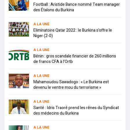
Football : Aristide Bance nommé Team manager
des Étalons du Burkina
A LA UNE
Eliminatoire Qatar 2022 : le Burkina s’offre le
Niger (2-0)
A LA UNE
Bénin : gros scandale financier de 260 millions
de francs CFA à l’Ortb
A LA UNE
Mahamoudou Sawadogo : « Le Burkina est
devenu le ventre mou du terrorisme »
A LA UNE
Santé : Idris Traoré prend les rênes du Syndicat
des médecins du Burkina
A LA UNE