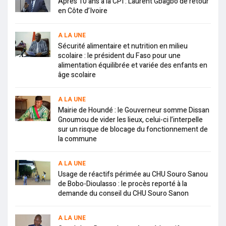
Après 10 ans à la CPI : Laurent Gbagbo de retour
en Côte d’Ivoire
A LA UNE
Sécurité alimentaire et nutrition en milieu
scolaire : le président du Faso pour une
alimentation équilibrée et variée des enfants en
âge scolaire
A LA UNE
Mairie de Houndé : le Gouverneur somme Dissan
Gnoumou de vider les lieux, celui-ci l’interpelle
sur un risque de blocage du fonctionnement de
la commune
A LA UNE
Usage de réactifs périmée au CHU Souro Sanou
de Bobo-Dioulasso : le procès reporté à la
demande du conseil du CHU Souro Sanon
A LA UNE