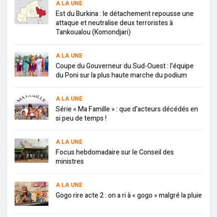
A LA UNE
Est du Burkina : le détachement repousse une
attaque et neutralise deux terroristes à
Tankoualou (Komondjari)
A LA UNE
Coupe du Gouverneur du Sud-Ouest : l’équipe
du Poni sur la plus haute marche du podium
A LA UNE
Série « Ma Famille » : que d’acteurs décédés en
si peu de temps !
A LA UNE
Focus hebdomadaire sur le Conseil des
ministres
A LA UNE
Gogo rire acte 2 : on a ri à « gogo » malgré la pluie