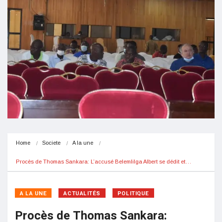
Home
Societe
A la une
Procès de Thomas Sankara: L’accusé Belemlilga Albert se dédit et…
A LA UNE
ACTUALITÉS
POLITIQUE
Procès de Thomas Sankara: