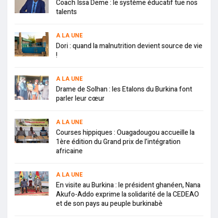
Coach Issa Deme : le système éducatif tue nos
talents
A LA UNE
Dori : quand la malnutrition devient source de vie
!
A LA UNE
Drame de Solhan : les Etalons du Burkina font
parler leur cœur
A LA UNE
Courses hippiques : Ouagadougou accueille la
1ère édition du Grand prix de l’intégration
africaine
A LA UNE
En visite au Burkina : le président ghanéen, Nana
Akufo-Addo exprime la solidarité de la CEDEAO
et de son pays au peuple burkinabè