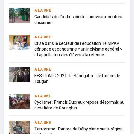
A LA UNE
Candidats du Zinda : voici les nouveaux centres
d’examen
A LA UNE
Crise dans le secteur de l’éducation : le MPAP
dénonce et condamne « un incivisme général »
et appelle tous les élèves à la retenue
A LA UNE
FESTILADC 2021 : le Sénégal, roi de l’arène de
Tougan
A LA UNE
Cyclisme : Francis Ducreux repose désormais au
cimetière de Gounghin
A LA UNE
Terrorisme : l’ombre de Déby plane sur la région