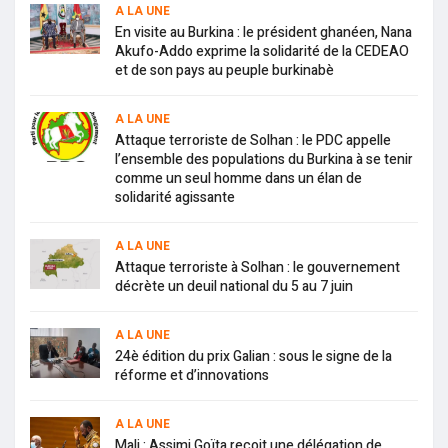
A LA UNE
En visite au Burkina : le président ghanéen, Nana
Akufo-Addo exprime la solidarité de la CEDEAO
et de son pays au peuple burkinabè
A LA UNE
Attaque terroriste de Solhan : le PDC appelle
l’ensemble des populations du Burkina à se tenir
comme un seul homme dans un élan de
solidarité agissante
A LA UNE
Attaque terroriste à Solhan : le gouvernement
décrète un deuil national du 5 au 7 juin
A LA UNE
24è édition du prix Galian : sous le signe de la
réforme et d’innovations
A LA UNE
Mali : Assimi Goïta reçoit une délégation de