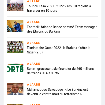
A LA UNE
Tour du Faso 2021 : 2122.2 Km, 10 régions à
traverser en 10 jours
A LA UNE
Football : Aristide Bance nommé Team manager
des Étalons du Burkina
A LA UNE
Eliminatoire Qatar 2022 : le Burkina s’offre le
Niger (2-0)
A LA UNE
Bénin : gros scandale financier de 260 millions
de francs CFA à l’Ortb
A LA UNE
Mahamoudou Sawadogo : « Le Burkina est
devenu le ventre mou du terrorisme »