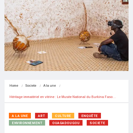
Home
Societe
A la une
Héritage immatériel en vitrine : Le Musée National du Burkina Faso…
A LA UNE
ART
CULTURE
ENQUÊTE
ENVIRONNEMENT
OUAGADOUGOU
SOCIETE