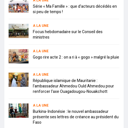
A LA UNE
Série « Ma Famille » : que d’acteurs décédés en
si peu de temps !
A LA UNE
Focus hebdomadaire sur le Conseil des
ministres
A LA UNE
Gogo rire acte 2 : on a ri à « gogo » malgré la pluie
A LA UNE
République islamique de Mauritanie :
l’ambassadeur Ahmedou Ould Ahmedou pour
renforcer l’axe Ouagadougou-Nouakchott
A LA UNE
Burkina-Indonésie : le nouvel ambassadeur
présente ses lettres de créance au président du
Faso